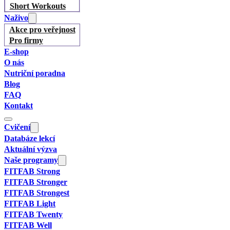
Short Workouts
Naživo
Akce pro veřejnost
Pro firmy
E-shop
O nás
Nutriční poradna
Blog
FAQ
Kontakt
Cvičení
Databáze lekcí
Aktuální výzva
Naše programy
FITFAB Strong
FITFAB Stronger
FITFAB Strongest
FITFAB Light
FITFAB Twenty
FITFAB Well