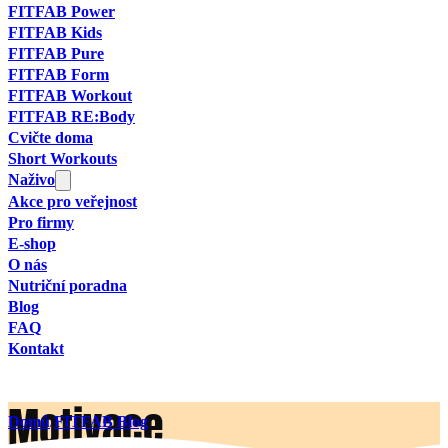
FITFAB Power
FITFAB Kids
FITFAB Pure
FITFAB Form
FITFAB Workout
FITFAB RE:Body
Cvičte doma
Short Workouts
Naživo
Akce pro veřejnost
Pro firmy
E-shop
O nás
Nutriční poradna
Blog
FAQ
Kontakt
Motivace
Domů
/
FITFAB Blog