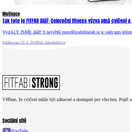
Motivace
Tak toto je FITFAB Diář: Celoroční fitness výzva plná cvičení 
VydALY JSME diář! S největší pravděpodobností se k vám tato info
Publikováno 29. 9. 2019
|
Niki Zahradníčková
Věříme, že cvičení může být zábavné a dostupné pro všechny. Pojď se
Sociální sítě
YouTube