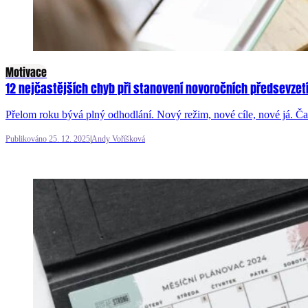
Motivace
12 nejčastějších chyb při stanovení novoročních předsevzet
Přelom roku bývá plný odhodlání. Nový režim, nové cíle, nové já. Č
Publikováno 25. 12. 2025
|
Andy Voříšková