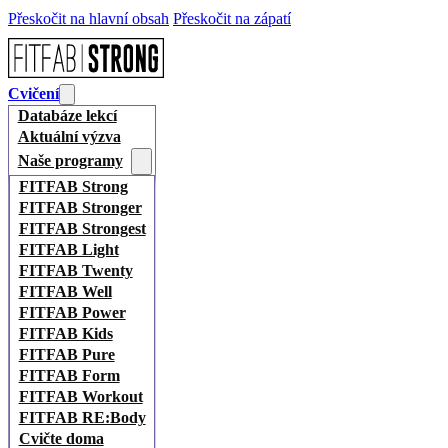
Přeskočit na hlavní obsah
Přeskočit na zápatí
Cvičení
Databáze lekcí
Aktuální výzva
Naše programy
FITFAB Strong
FITFAB Stronger
FITFAB Strongest
FITFAB Light
FITFAB Twenty
FITFAB Well
FITFAB Power
FITFAB Kids
FITFAB Pure
FITFAB Form
FITFAB Workout
FITFAB RE:Body
Cvičte doma