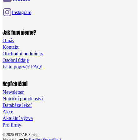
Instagram
Jak fungujeme?
O nás
Kontakt
Obchodní podmínky
Osobní údaje
Jsi tu poprvé? FAQ!
Nepřehlédni
Newsletter
Nutriční poradenství
Databáze lekcí
Akce
Aktuální výzva
Pro firmy
© 2026 FITFAB Strong
Made with ❤️ by
Karolína Vyskočilová