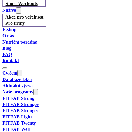
Short Workouts
Naživo
Akce pro veřejnost
Pro firmy
E-shop
O nás
Nutriční poradna
Blog
FAQ
Kontakt
Cvičení
Databáze lekcí
Aktuální výzva
Naše programy
FITFAB Strong
FITFAB Stronger
FITFAB Strongest
FITFAB Light
FITFAB Twenty
FITFAB Well