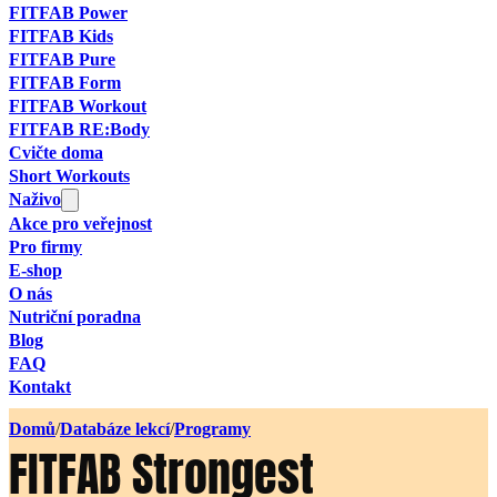
FITFAB Power
FITFAB Kids
FITFAB Pure
FITFAB Form
FITFAB Workout
FITFAB RE:Body
Cvičte doma
Short Workouts
Naživo
Akce pro veřejnost
Pro firmy
E-shop
O nás
Nutriční poradna
Blog
FAQ
Kontakt
Domů
/
Databáze lekcí
/
Programy
FITFAB Strongest