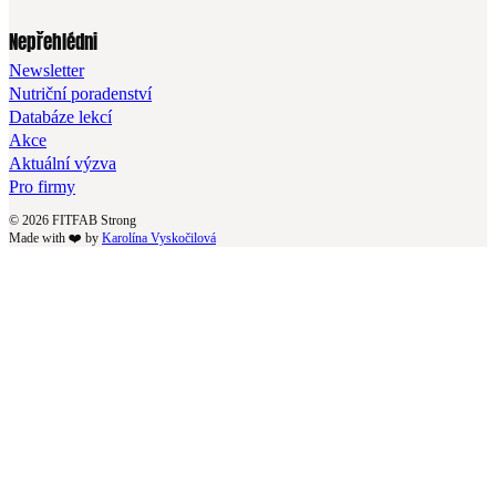
Nepřehlédni
Newsletter
Nutriční poradenství
Databáze lekcí
Akce
Aktuální výzva
Pro firmy
© 2026 FITFAB Strong
Made with ❤️ by
Karolína Vyskočilová