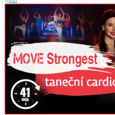
těžká