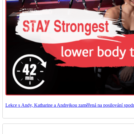
Lekce s Andy, Katharine a Andrejkou zaměřená na posilování spodní čá