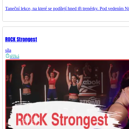
Taneční lekce, na které se podílejí hned tři trenérky. Pod vedením 
ROCK Strongest
síla
těžká