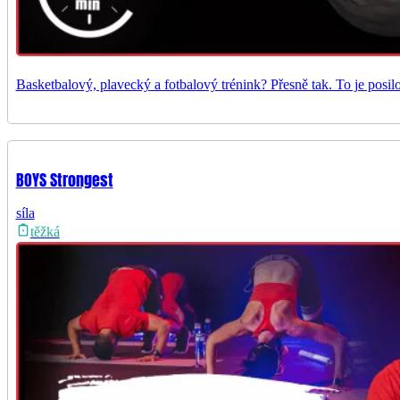
Basketbalový, plavecký a fotbalový trénink? Přesně tak. To je posil
BOYS Strongest
síla
těžká