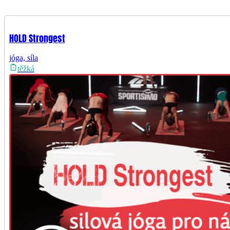
HOLD Strongest
jóga, síla
těžká