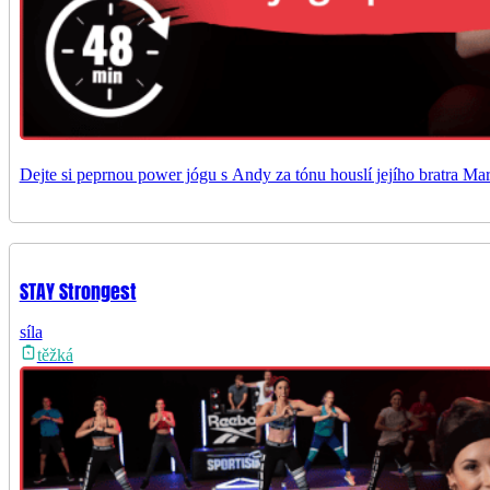
Dejte si peprnou power jógu s Andy za tónu houslí jejího bratra Mar
STAY Strongest
síla
těžká