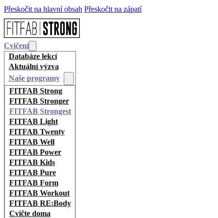
Přeskočit na hlavní obsah
Přeskočit na zápatí
Cvičení
Databáze lekcí
Aktuální výzva
Naše programy
FITFAB Strong
FITFAB Stronger
FITFAB Strongest
FITFAB Light
FITFAB Twenty
FITFAB Well
FITFAB Power
FITFAB Kids
FITFAB Pure
FITFAB Form
FITFAB Workout
FITFAB RE:Body
Cvičte doma