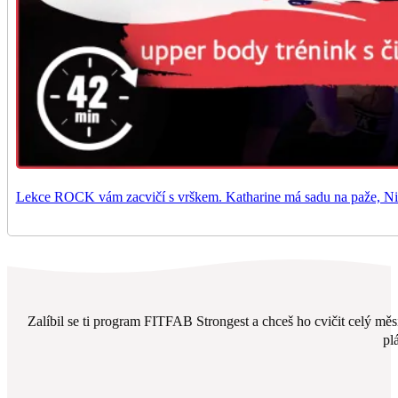
Lekce ROCK vám zacvičí s vrškem. Katharine má sadu na paže, Niki
Zalíbil se ti program FITFAB Strongest a chceš ho cvičit celý měs
pl