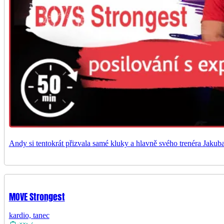
Andy si tentokrát přizvala samé kluky a hlavně svého trenéra Jakuba
MOVE Strongest
kardio, tanec