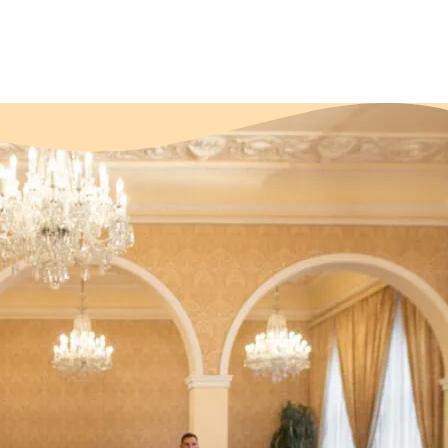
FITFAB P
Pokud jste milovníkem jógy, 
lekcí vás provede jiným typem
v jakém rozpoložení se zrovn
před spaním či taneční kroky
vše nabízí program FITFAB P