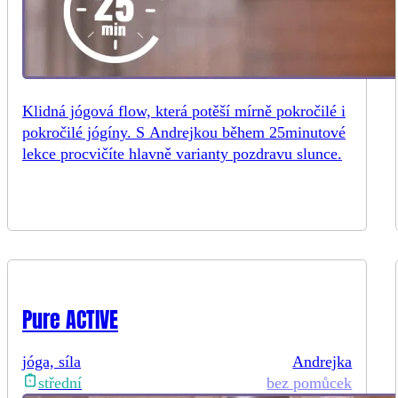
Klidná jógová flow, která potěší mírně pokročilé i
pokročilé jógíny. S Andrejkou během 25minutové
lekce procvičíte hlavně varianty pozdravu slunce.
Pure ACTIVE
jóga, síla
Andrejka
bez pomůcek
střední