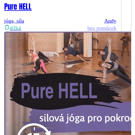
Pure HELL
jóga, síla
Andy
bez pomůcek
těžká