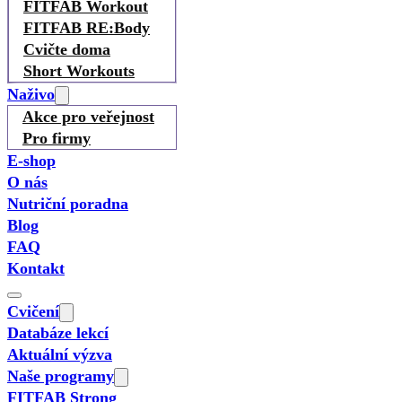
FITFAB Workout
FITFAB RE:Body
Cvičte doma
Short Workouts
Naživo
Akce pro veřejnost
Pro firmy
E-shop
O nás
Nutriční poradna
Blog
FAQ
Kontakt
Cvičení
Databáze lekcí
Aktuální výzva
Naše programy
FITFAB Strong