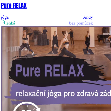
Pure RELAX
jóga
Andy
bez pomůcek
lehká