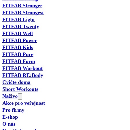
FITFAB Stronger
FITFAB Strongest
FITFAB Light
FITFAB Twenty
FITFAB Well
FITFAB Power
FITFAB Kids
FITFAB Pure
FITFAB Form
FITFAB Workout
FITFAB RE:Body
Cvičte doma
Short Workouts
Naživo
Akce pro veřejnost
Pro firmy
E-shop
O nás