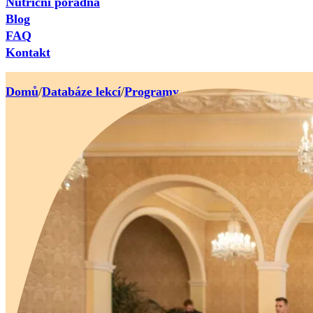
Nutriční poradna
Blog
FAQ
Kontakt
Domů
/
Databáze lekcí
/
Programy