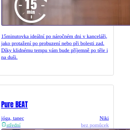
15minutovka ideální po náročném dni v kanceláři,
jako protažení po probuzení nebo při bolesti zad.
Díky klidnému tempu vám bude příjemně po těle i
na duši.
Pure BEAT
jóga, tanec
Niki
bez pomůcek
střední