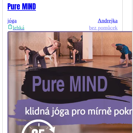
Pure MIND
jóga
Andrejka
bez pomůcek
lehká