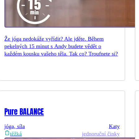
Že jóga nedokáže vyřídit? Ale jděte. Během
pekelných 15 minut s Andy budete vědět o
každém kousku vašeho těla. Tak co? Troufnete si?
Pure BALANCE
jóga, síla
Katy
jednoruční činky
těžká