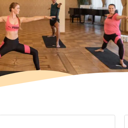
Průměrná délka lekcí:
24 m
Průměrná obtížnost:
středn