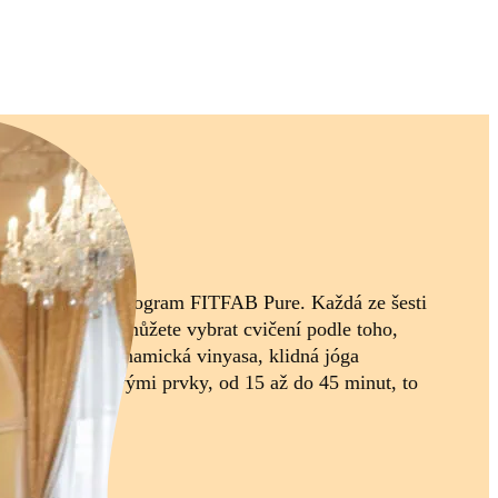
ure
zamilujete si i program FITFAB Pure. Každá ze šesti
 jógy, a tak si můžete vybrat cvičení podle toho,
a nacházíte. Dynamická vinyasa, klidná jóga
 spojené s jógovými prvky, od 15 až do 45 minut, to
ure.