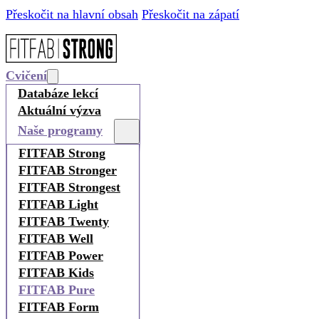
Přeskočit na hlavní obsah
Přeskočit na zápatí
Cvičení
Databáze lekcí
Aktuální výzva
Naše programy
FITFAB Strong
FITFAB Stronger
FITFAB Strongest
FITFAB Light
FITFAB Twenty
FITFAB Well
FITFAB Power
FITFAB Kids
FITFAB Pure
FITFAB Form