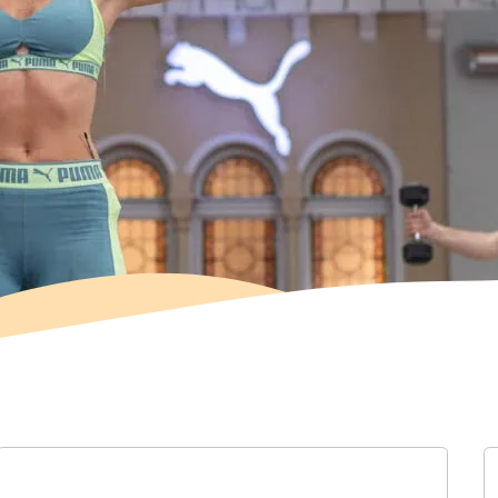
Průměrná obtížnost:
středn