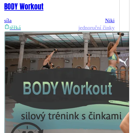
BODY Workout
síla
Niki
jednoruční činky
těžká