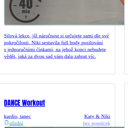
Silová lekce, jíž náročnost si určujete sami dle své
pokročilosti. Niki sestavila full body posilování
s jednoručními činkami, na jehož konci nebudete
vědět, jaká za dvou sad vám dala zabrat víc.
DANCE Workout
kardio, tanec
Katy & Niki
bez pomůcek
střední