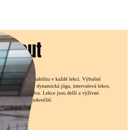
orkout
terý nabízí variabilitu v každé lekci. Výbušné
oručními činkami, dynamická jóga, intervalová lekce,
ový trénink pro dva. Lekce jsou delší a výživné.
ě pokročilé až pokročilé.
in.