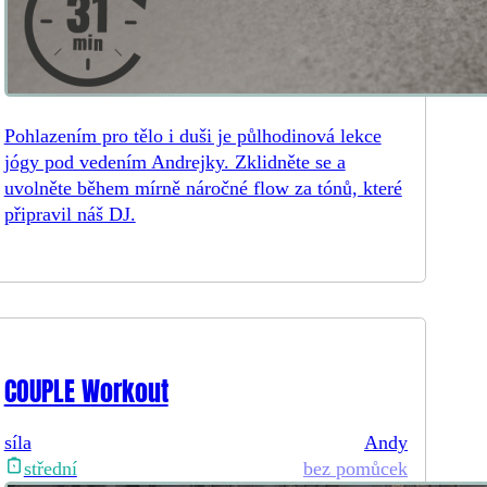
Pohlazením pro tělo i duši je půlhodinová lekce
jógy pod vedením Andrejky. Zklidněte se a
uvolněte během mírně náročné flow za tónů, které
připravil náš DJ.
COUPLE Workout
síla
Andy
bez pomůcek
střední