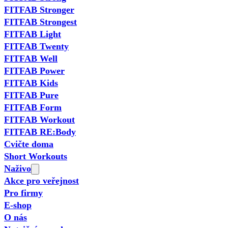
FITFAB Stronger
FITFAB Strongest
FITFAB Light
FITFAB Twenty
FITFAB Well
FITFAB Power
FITFAB Kids
FITFAB Pure
FITFAB Form
FITFAB Workout
FITFAB RE:Body
Cvičte doma
Short Workouts
Naživo
Akce pro veřejnost
Pro firmy
E-shop
O nás