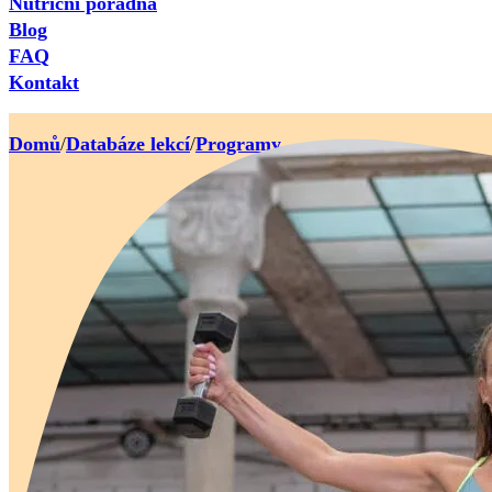
Nutriční poradna
Blog
FAQ
Kontakt
Domů
/
Databáze lekcí
/
Programy