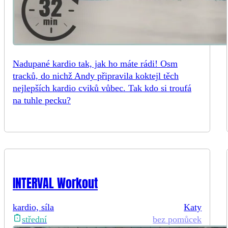
Nadupané kardio tak, jak ho máte rádi! Osm
tracků, do nichž Andy připravila koktejl těch
nejlepších kardio cviků vůbec. Tak kdo si troufá
na tuhle pecku?
INTERVAL Workout
kardio, síla
Katy
bez pomůcek
střední