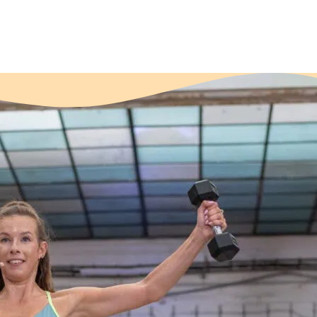
FITFAB W
FITFAB Workout je program, k
kardio, silový trénink s jedn
tanec či couple workout – sil
Program je vhodný pro středn
Průměrná délka lekcí:
35 m