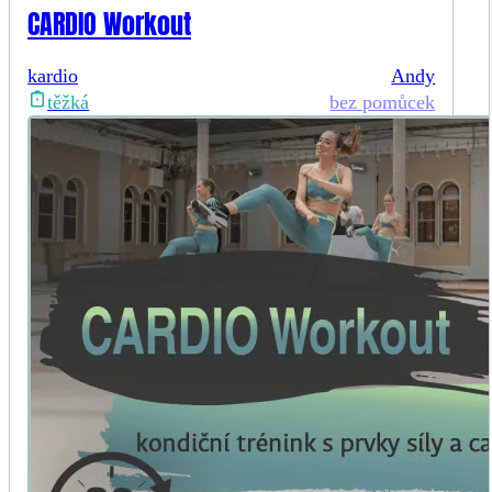
CARDIO Workout
kardio
Andy
bez pomůcek
těžká