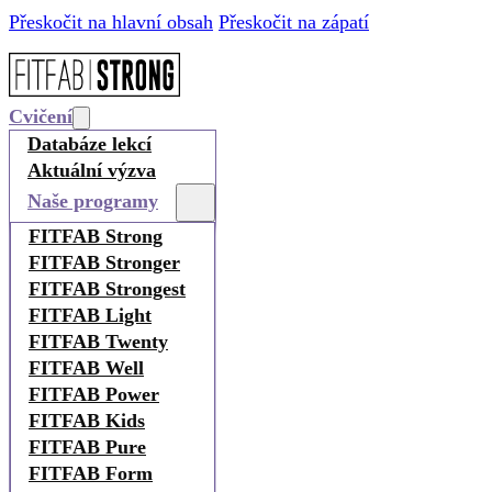
Přeskočit na hlavní obsah
Přeskočit na zápatí
Cvičení
Databáze lekcí
Aktuální výzva
Naše programy
FITFAB Strong
FITFAB Stronger
FITFAB Strongest
FITFAB Light
FITFAB Twenty
FITFAB Well
FITFAB Power
FITFAB Kids
FITFAB Pure
FITFAB Form