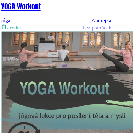
YOGA Workout
jóga
Andrejka
bez pomůcek
střední