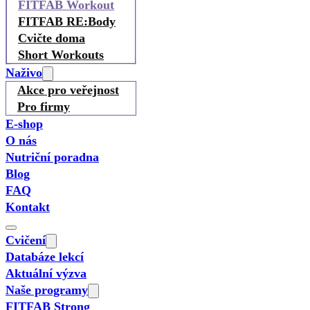
FITFAB Workout
FITFAB RE:Body
Cvičte doma
Short Workouts
Naživo
Akce pro veřejnost
Pro firmy
E-shop
O nás
Nutriční poradna
Blog
FAQ
Kontakt
Cvičení
Databáze lekcí
Aktuální výzva
Naše programy
FITFAB Strong