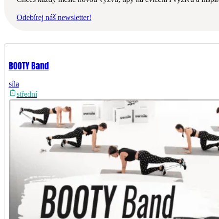
Odebírej náš newsletter!
BOOTY Band
síla
střední