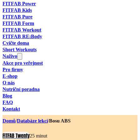
FITFAB Power
FITFAB Kids
FITFAB Pure
FITFAB Form
FITFAB Workout
FITFAB RE:Body
Cvičte doma
Short Workouts
Naživo
Akce pro veřejnost
Pro firmy
E-shop
O nás
Nutriční poradna
Blog
FAQ
Kontakt
Domů
/
Databáze lekcí
/
Bosu ABS
FITFAB Twenty
25 minut