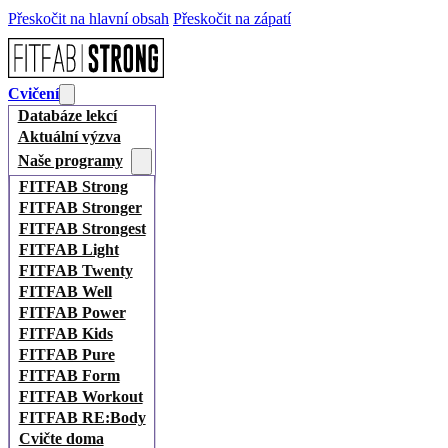
Přeskočit na hlavní obsah
Přeskočit na zápatí
Cvičení
Databáze lekcí
Aktuální výzva
Naše programy
FITFAB Strong
FITFAB Stronger
FITFAB Strongest
FITFAB Light
FITFAB Twenty
FITFAB Well
FITFAB Power
FITFAB Kids
FITFAB Pure
FITFAB Form
FITFAB Workout
FITFAB RE:Body
Cvičte doma