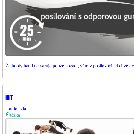
Že booty band netvaruje pouze pozadí, vám v posilovací lekci ve dv
HIIT
kardio, síla
těžká