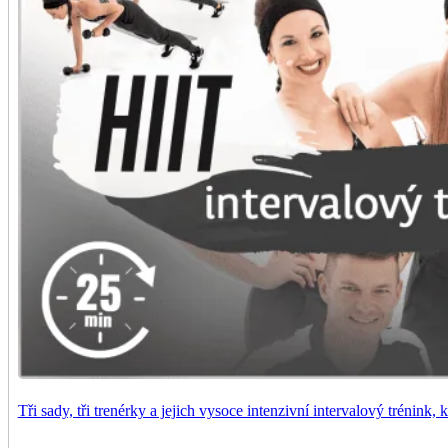
Tři sady, tři trenérky a jejich vysoce intenzivní intervalový trénink,