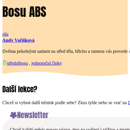
Bosu ABS
síla
Andy Voříšková
Dvěma pekelnými sadami na střed těla, břicho a ramena vás provede An
bosu
,
jednoruční činky
střední
Další lekce?
Chceš si vybrat další trénink podle sebe? Zkus tyhle nebo se vrať na
D
Newsletter
Chceš každý měsíc novou výzvu, tipy na cvičení i výživu a inspira