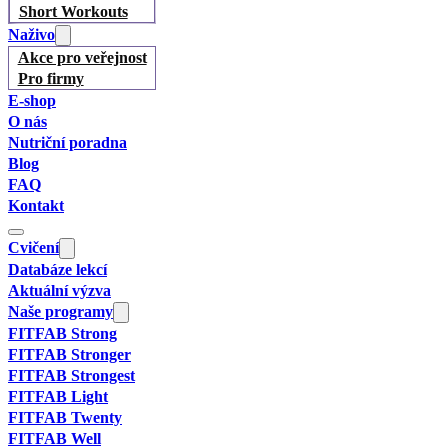
Short Workouts
Naživo
Akce pro veřejnost
Pro firmy
E-shop
O nás
Nutriční poradna
Blog
FAQ
Kontakt
Cvičení
Databáze lekcí
Aktuální výzva
Naše programy
FITFAB Strong
FITFAB Stronger
FITFAB Strongest
FITFAB Light
FITFAB Twenty
FITFAB Well