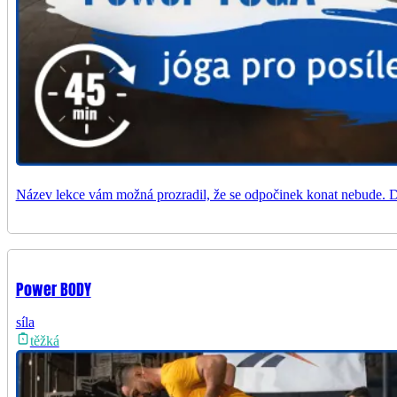
Název lekce vám možná prozradil, že se odpočinek konat nebude. D
Power BODY
síla
těžká