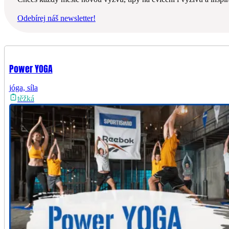
Odebírej náš newsletter!
Power YOGA
jóga, síla
těžká