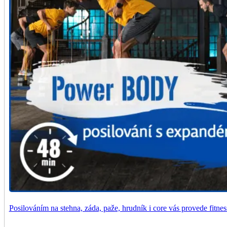
Posilováním na stehna, záda, paže, hrudník i core vás provede fitness