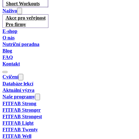
Short Workouts
Naživo
Akce pro veřejnost
Pro firmy
E-shop
O nás
Nutriční poradna
Blog
FAQ
Kontakt
Cvičení
Databáze lekcí
Aktuální výzva
Naše programy
FITFAB Strong
FITFAB Stronger
FITFAB Strongest
FITFAB Light
FITFAB Twenty
FITFAB Well