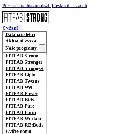
Přeskočit na hlavní obsah
Přeskočit na zápatí
Cvičení
Databáze lekcí
Aktuální výzva
Naše programy
FITFAB Strong
FITFAB Stronger
FITFAB Strongest
FITFAB Light
FITFAB Twenty
FITFAB Well
FITFAB Power
FITFAB Kids
FITFAB Pure
FITFAB Form
FITFAB Workout
FITFAB RE:Body
Cvičte doma