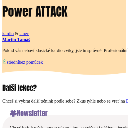
Power ATTACK
kardio
&
tanec
Martin Tamáš
Pokud vás nebaví klasické kardio cviky, jste tu správně. Profesionáln
bez pomůcek
střední
Další lekce?
Chceš si vybrat další trénink podle sebe? Zkus tyhle nebo se vrať na
D
Newsletter
Chceš každý měsíc novou výzvu, tipy na cvičení i výživu a inspira