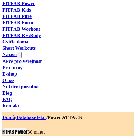
FITFAB Power
FITFAB Kids
FITFAB Pure
FITFAB Form
FITFAB Workout
FITFAB RE:Body
Cvičte doma
Short Workouts
Naživo
Akce pro veřejnost
Pro firmy
E-shop
O nás
Nutriční poradna
Blog
FAQ
Kontakt
Domů
/
Databáze lekcí
/
Power ATTACK
FITFAB Power
30 minut