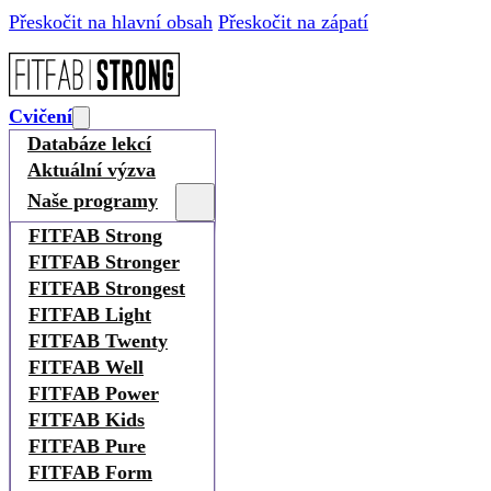
Přeskočit na hlavní obsah
Přeskočit na zápatí
Cvičení
Databáze lekcí
Aktuální výzva
Naše programy
FITFAB Strong
FITFAB Stronger
FITFAB Strongest
FITFAB Light
FITFAB Twenty
FITFAB Well
FITFAB Power
FITFAB Kids
FITFAB Pure
FITFAB Form