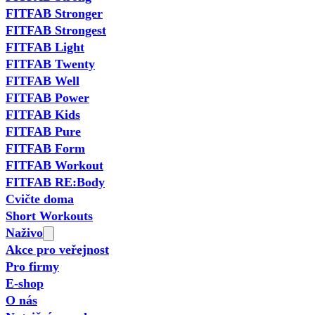
FITFAB Stronger
FITFAB Strongest
FITFAB Light
FITFAB Twenty
FITFAB Well
FITFAB Power
FITFAB Kids
FITFAB Pure
FITFAB Form
FITFAB Workout
FITFAB RE:Body
Cvičte doma
Short Workouts
Naživo
Akce pro veřejnost
Pro firmy
E-shop
O nás