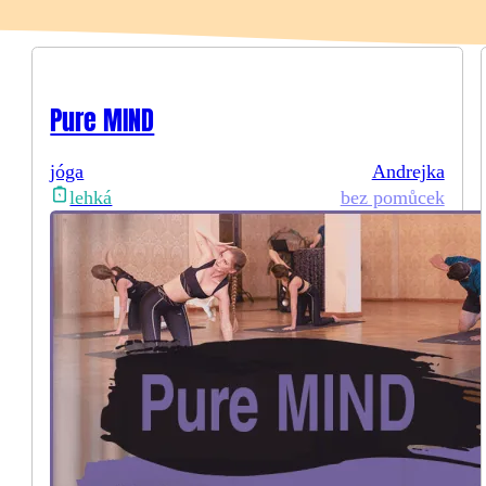
Pure MIND
jóga
Andrejka
bez pomůcek
lehká