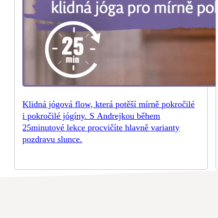
Klidná jógová flow, která potěší mírně pokročilé
i pokročilé jógíny. S Andrejkou během
25minutové lekce procvičíte hlavně varianty
pozdravu slunce.