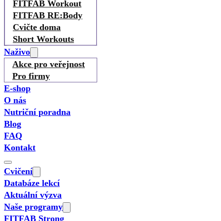
FITFAB Workout
FITFAB RE:Body
Cvičte doma
Short Workouts
Naživo
Akce pro veřejnost
Pro firmy
E-shop
O nás
Nutriční poradna
Blog
FAQ
Kontakt
Cvičení
Databáze lekcí
Aktuální výzva
Naše programy
FITFAB Strong