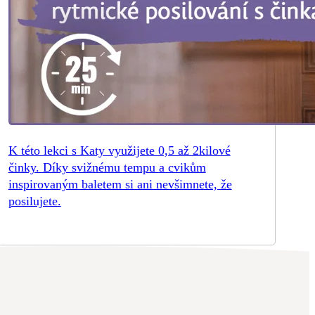
K této lekci s Katy využijete 0,5 až 2kilové
činky. Díky svižnému tempu a cvikům
inspirovaným baletem si ani nevšimnete, že
posilujete.