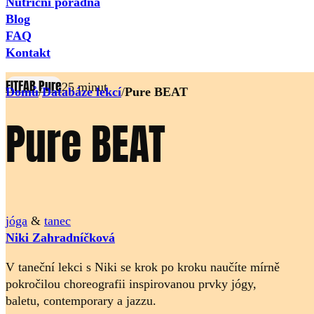
Nutriční poradna
Blog
FAQ
Kontakt
FITFAB Pure
25 minut
Domů
/
Databáze lekcí
/
Pure BEAT
Pure BEAT
jóga
&
tanec
Niki Zahradníčková
V taneční lekci s Niki se krok po kroku naučíte mírně
pokročilou choreografii inspirovanou prvky jógy,
baletu, contemporary a jazzu.