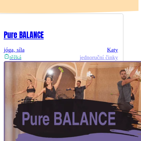
Pure BALANCE
jóga, síla
Katy
jednoruční činky
těžká