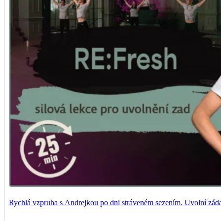
Rychlá vzpruha s Andrejkou po dni stráveném sezením. Uvolní záda, 