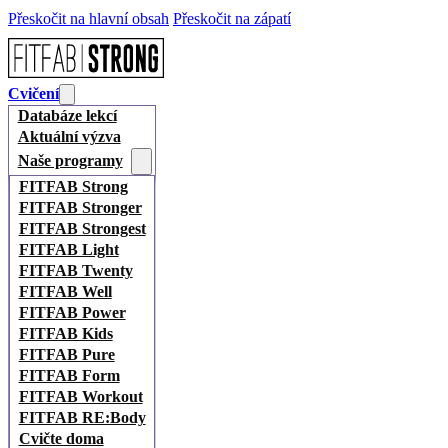
Přeskočit na hlavní obsah
Přeskočit na zápatí
Cvičení
Databáze lekcí
Aktuální výzva
Naše programy
FITFAB Strong
FITFAB Stronger
FITFAB Strongest
FITFAB Light
FITFAB Twenty
FITFAB Well
FITFAB Power
FITFAB Kids
FITFAB Pure
FITFAB Form
FITFAB Workout
FITFAB RE:Body
Cvičte doma