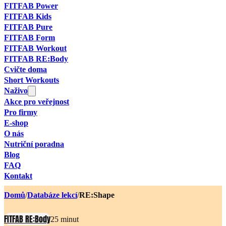
FITFAB Power
FITFAB Kids
FITFAB Pure
FITFAB Form
FITFAB Workout
FITFAB RE:Body
Cvičte doma
Short Workouts
Naživo
Akce pro veřejnost
Pro firmy
E-shop
O nás
Nutriční poradna
Blog
FAQ
Kontakt
Domů
/
Databáze lekcí
/
RE:Shape
FITFAB RE:Body
25 minut