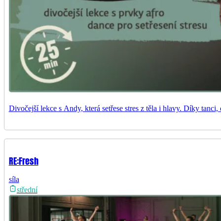
Divočejší lekce s Andy, která setřese stres z těla i hlavy. Díky tanci
RE:Fresh
síla
střední