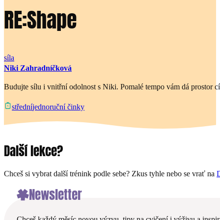
RE:Shape
síla
Niki Zahradníčková
Budujte sílu i vnitřní odolnost s Niki. Pomalé tempo vám dá prostor cíti
jednoruční činky
střední
Další lekce?
Chceš si vybrat další trénink podle sebe? Zkus tyhle nebo se vrať na
D
Newsletter
Chceš každý měsíc novou výzvu, tipy na cvičení i výživu a inspira