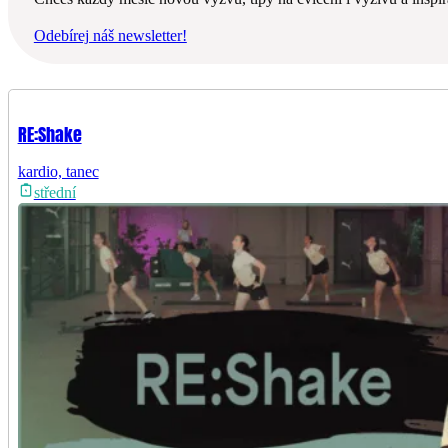
Odebírej náš newsletter!
RE:Shake
kardio, tanec
střední