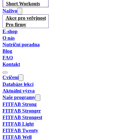
Short Workouts
Naživo
Akce pro veřejnost
Pro firmy
E-shop
O nás
Nutriční poradna
Blog
FAQ
Kontakt
Cvičení
Databáze lekcí
Aktuální výzva
Naše programy
FITFAB Strong
FITFAB Stronger
FITFAB Strongest
FITFAB Light
FITFAB Twenty
FITFAB Well