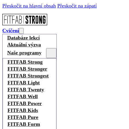
Přeskočit na hlavní obsah
Přeskočit na zápatí
Cvičení
Databáze lekcí
Aktuální výzva
Naše programy
FITFAB Strong
FITFAB Stronger
FITFAB Strongest
FITFAB Light
FITFAB Twenty
FITFAB Well
FITFAB Power
FITFAB Kids
FITFAB Pure
FITFAB Form