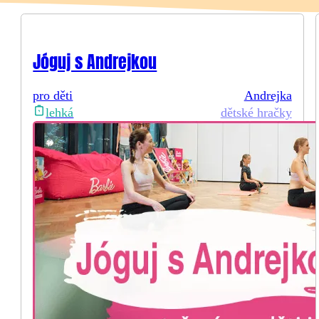
Jóguj s Andrejkou
pro děti
Andrejka
dětské hračky
lehká