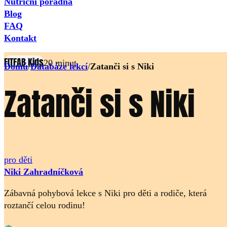
Nutriční poradna
Blog
FAQ
Kontakt
FITFAB Kids
20 minut
Domů
/
Databáze lekcí
/
Zatanči si s Niki
Zatanči si s Niki
pro děti
Niki Zahradníčková
Zábavná pohybová lekce s Niki pro děti a rodiče, která
roztančí celou rodinu!