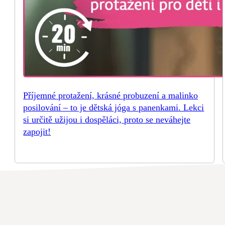
Příjemné protažení, krásné probuzení a malinko
posilování – to je dětská jóga s panenkami. Lekci
si určitě užijou i dospěláci, proto se neváhejte
zapojit!