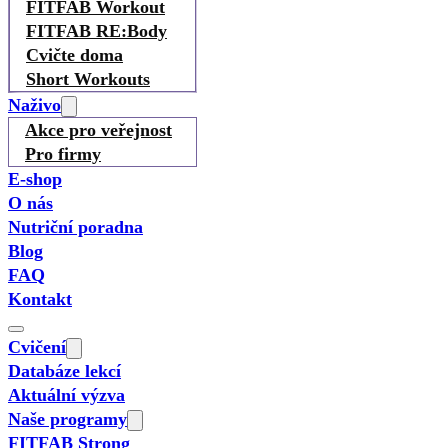
FITFAB Workout
FITFAB RE:Body
Cvičte doma
Short Workouts
Naživo
Akce pro veřejnost
Pro firmy
E-shop
O nás
Nutriční poradna
Blog
FAQ
Kontakt
Cvičení
Databáze lekcí
Aktuální výzva
Naše programy
FITFAB Strong