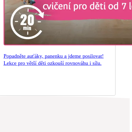
Popadněte auťáky, panenku a jdeme posilovat!
Lekce pro větší děti ozkouší rovnováhu i sílu.