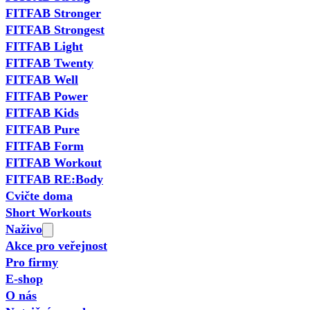
FITFAB Stronger
FITFAB Strongest
FITFAB Light
FITFAB Twenty
FITFAB Well
FITFAB Power
FITFAB Kids
FITFAB Pure
FITFAB Form
FITFAB Workout
FITFAB RE:Body
Cvičte doma
Short Workouts
Naživo
Akce pro veřejnost
Pro firmy
E-shop
O nás