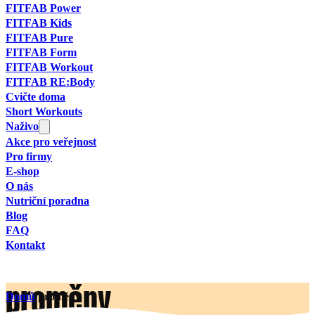
FITFAB Power
FITFAB Kids
FITFAB Pure
FITFAB Form
FITFAB Workout
FITFAB RE:Body
Cvičte doma
Short Workouts
Naživo
Akce pro veřejnost
Pro firmy
E-shop
O nás
Nutriční poradna
Blog
FAQ
Kontakt
proměny
Domů
/
proměny