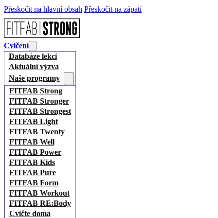
Přeskočit na hlavní obsah
Přeskočit na zápatí
Cvičení
Databáze lekcí
Aktuální výzva
Naše programy
FITFAB Strong
FITFAB Stronger
FITFAB Strongest
FITFAB Light
FITFAB Twenty
FITFAB Well
FITFAB Power
FITFAB Kids
FITFAB Pure
FITFAB Form
FITFAB Workout
FITFAB RE:Body
Cvičte doma