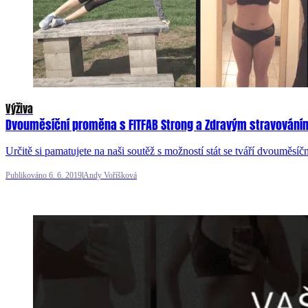
Výživa
Dvouměsíční proměna s FITFAB Strong a Zdravým stravování
Určitě si pamatujete na naši soutěž s možností stát se tváří dvouměs
Publikováno 6. 6. 2019
|
Andy Voříšková