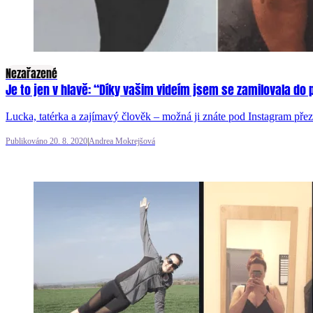
Nezařazené
Je to jen v hlavě: “Díky vašim videím jsem se zamilovala do 
Lucka, tatérka a zajímavý člověk – možná ji znáte pod Instagram p
Publikováno 20. 8. 2020
|
Andrea Mokrejšová