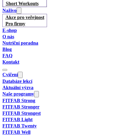
Short Workouts
Naživo
Akce pro veřejnost
Pro firmy
E-shop
O nás
Nutriční poradna
Blog
FAQ
Kontakt
Cvičení
Databáze lekcí
Aktuální výzva
Naše programy
FITFAB Strong
FITFAB Stronger
FITFAB Strongest
FITFAB Light
FITFAB Twenty
FITFAB Well