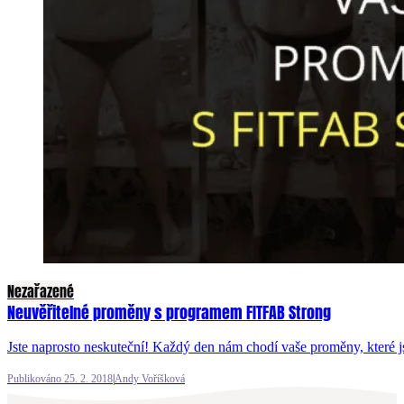
Nezařazené
Neuvěřitelné proměny s programem FITFAB Strong
Jste naprosto neskuteční! Každý den nám chodí vaše proměny, které
Publikováno 25. 2. 2018
|
Andy Voříšková