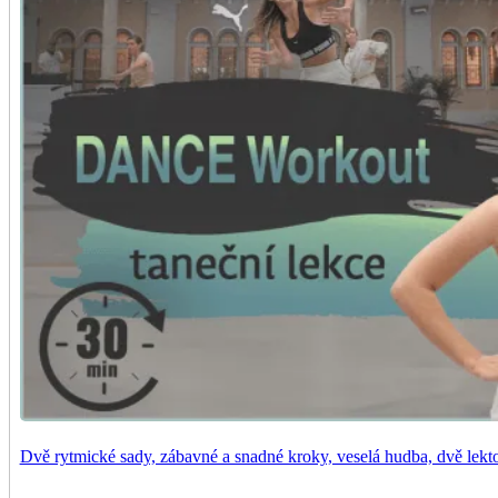
Dvě rytmické sady, zábavné a snadné kroky, veselá hudba, dvě lekto