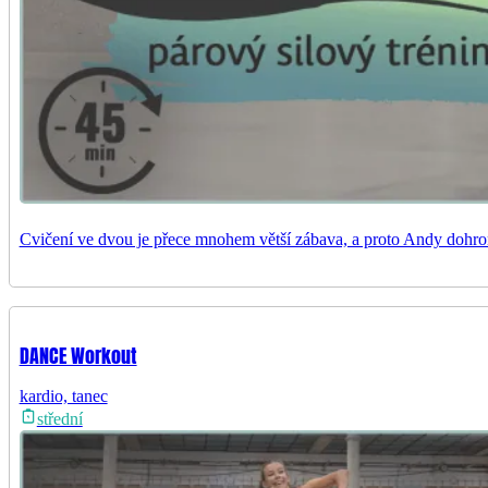
Cvičení ve dvou je přece mnohem větší zábava, a proto Andy dohro
DANCE Workout
kardio, tanec
střední