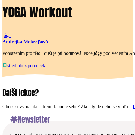
YOGA Workout
jóga
Andrejka Mokrejšová
Pohlazením pro tělo i duši je půlhodinová lekce jógy pod vedením And
bez pomůcek
střední
Další lekce?
Chceš si vybrat další trénink podle sebe? Zkus tyhle nebo se vrať na
D
Newsletter
Chceš každý měsíc novou výzvu, tipy na cvičení i výživu a inspira