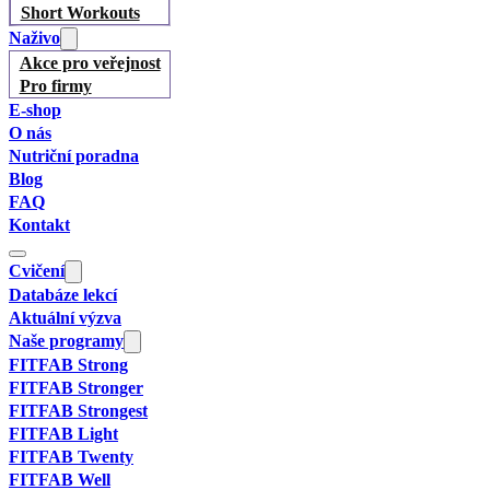
Short Workouts
Naživo
Akce pro veřejnost
Pro firmy
E-shop
O nás
Nutriční poradna
Blog
FAQ
Kontakt
Cvičení
Databáze lekcí
Aktuální výzva
Naše programy
FITFAB Strong
FITFAB Stronger
FITFAB Strongest
FITFAB Light
FITFAB Twenty
FITFAB Well