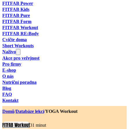
FITFAB Power
FITFAB Kids
FITFAB Pure
FITFAB Form
FITFAB Workout
FITFAB RE:Body
Cvičte doma
Short Workouts
Naživo
Akce pro veřejnost
Pro firmy
E-shop
O nás
Nutriční poradna
Blog
FAQ
Kontakt
Domů
/
Databáze lekcí
/
YOGA Workout
FITFAB Workout
31 minut