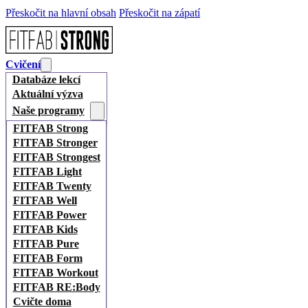
Přeskočit na hlavní obsah
Přeskočit na zápatí
Cvičení
Databáze lekcí
Aktuální výzva
Naše programy
FITFAB Strong
FITFAB Stronger
FITFAB Strongest
FITFAB Light
FITFAB Twenty
FITFAB Well
FITFAB Power
FITFAB Kids
FITFAB Pure
FITFAB Form
FITFAB Workout
FITFAB RE:Body
Cvičte doma