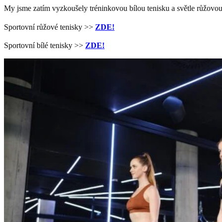
My jsme zatím vyzkoušely tréninkovou bílou tenisku a světle růžovou
Sportovní růžové tenisky >>
ZDE!
Sportovní bílé tenisky >>
ZDE!