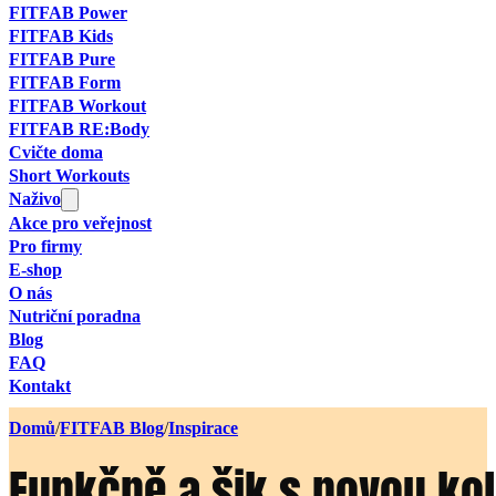
FITFAB Power
FITFAB Kids
FITFAB Pure
FITFAB Form
FITFAB Workout
FITFAB RE:Body
Cvičte doma
Short Workouts
Naživo
Akce pro veřejnost
Pro firmy
E-shop
O nás
Nutriční poradna
Blog
FAQ
Kontakt
Domů
/
FITFAB Blog
/
Inspirace
Funkčně a šik s novou ko