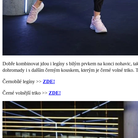
Dobře kombinovat jdou i legíny s bilým prvkem na konci nohavic, tak
dohromady i s dalším černým kouskem, kterým je černé volné triko. 
Černobílé legíny >>
ZDE!
Černé volnější triko >>
ZDE!