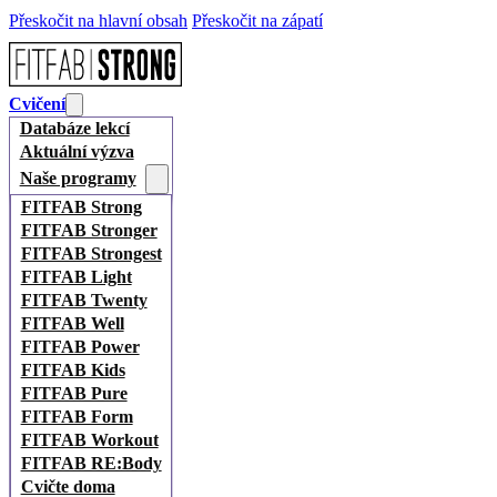
Přeskočit na hlavní obsah
Přeskočit na zápatí
Cvičení
Databáze lekcí
Aktuální výzva
Naše programy
FITFAB Strong
FITFAB Stronger
FITFAB Strongest
FITFAB Light
FITFAB Twenty
FITFAB Well
FITFAB Power
FITFAB Kids
FITFAB Pure
FITFAB Form
FITFAB Workout
FITFAB RE:Body
Cvičte doma