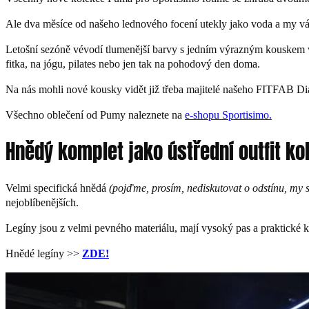
Ale dva měsíce od našeho lednového focení utekly jako voda a my vám
Letošní sezóně vévodí tlumenější barvy s jedním výrazným kouskem v r
fitka, na jógu, pilates nebo jen tak na pohodový den doma.
Na nás mohli nové kousky vidět již třeba majitelé našeho FITFAB Diá
Všechno oblečení od Pumy naleznete na
e-shopu Sportisimo.
Hnědý komplet jako ústřední outfit ko
Velmi specifická hnědá
(pojďme, prosím, nediskutovat o odstínu, my
nejoblíbenějších.
Legíny jsou z velmi pevného materiálu, mají vysoký pas a praktické k
Hnědé legíny >>
ZDE!