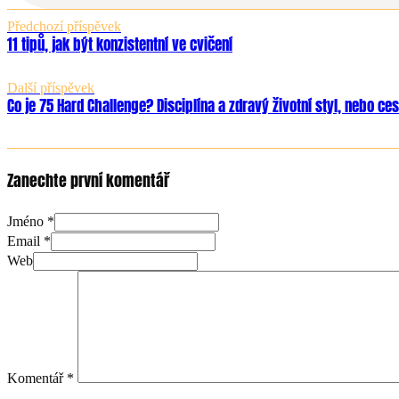
Předchozí příspěvek
11 tipů, jak být konzistentní ve cvičení
Další příspěvek
Co je 75 Hard Challenge? Disciplína a zdravý životní styl, nebo ce
Zanechte první komentář
Jméno *
Email *
Web
Komentář
*