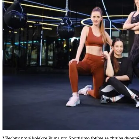
Všechny nové kolekce Puma pro Sportisimo fotíme se zhruba dvouměsíč