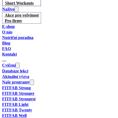
Short Workouts
Naživo
Akce pro veřejnost
Pro firmy
E-shop
O nás
Nutriční poradna
Blog
FAQ
Kontakt
Cvičení
Databáze lekcí
Aktuální výzva
Naše programy
FITFAB Strong
FITFAB Stronger
FITFAB Strongest
FITFAB Light
FITFAB Twenty
FITFAB Well