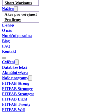
Short Workouts
Naživo
Akce pro veřejnost
Pro firmy
E-shop
O nás
Nutriční poradna
Blog
FAQ
Kontakt
Cvičení
Databáze lekcí
Aktuální výzva
Naše programy
FITFAB Strong
FITFAB Stronger
FITFAB Strongest
FITFAB Light
FITFAB Twenty
FITFAB Well