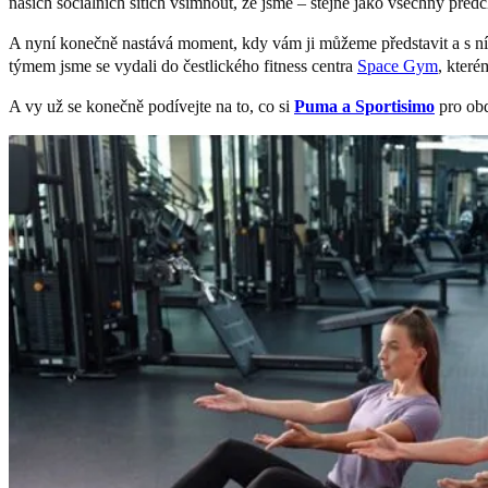
našich sociálních sítích všimnout, že jsme – stejně jako všechny předc
A nyní konečně nastává moment, kdy vám ji můžeme představit a s ní i f
týmem jsme se vydali do čestlického fitness centra
Space Gym
, které
A vy už se konečně podívejte na to, co si
Puma a Sportisimo
pro obd