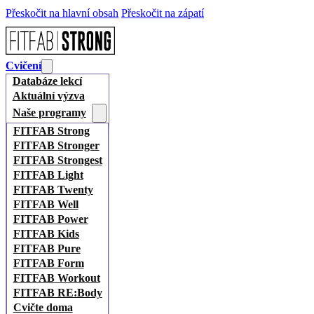
Přeskočit na hlavní obsah
Přeskočit na zápatí
Cvičení
Databáze lekcí
Aktuální výzva
Naše programy
FITFAB Strong
FITFAB Stronger
FITFAB Strongest
FITFAB Light
FITFAB Twenty
FITFAB Well
FITFAB Power
FITFAB Kids
FITFAB Pure
FITFAB Form
FITFAB Workout
FITFAB RE:Body
Cvičte doma