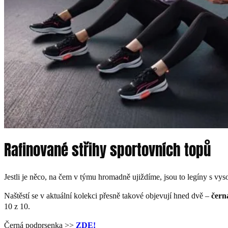
Rafinované střihy sportovních topů
Jestli je něco, na čem v týmu hromadně ujiždíme, jsou to legíny s v
Naštěstí se v aktuální kolekci přesně takové objevují hned dvě –
čern
10 z 10.
Černá podprsenka >>
ZDE!