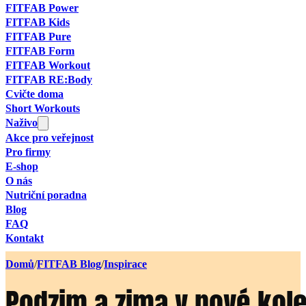
FITFAB Power
FITFAB Kids
FITFAB Pure
FITFAB Form
FITFAB Workout
FITFAB RE:Body
Cvičte doma
Short Workouts
Naživo
Akce pro veřejnost
Pro firmy
E-shop
O nás
Nutriční poradna
Blog
FAQ
Kontakt
Domů
/
FITFAB Blog
/
Inspirace
Podzim a zima v nové kol