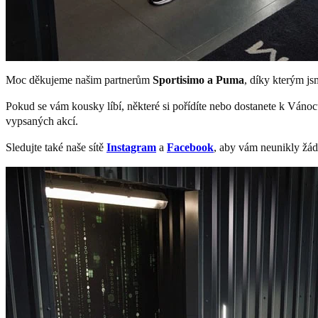
Moc děkujeme našim partnerům
Sportisimo a Puma
, díky kterým js
Pokud se vám kousky líbí, některé si pořídíte nebo dostanete k Váno
vypsaných akcí.
Sledujte také naše sítě
Instagram
a
Facebook
, aby vám neunikly žá