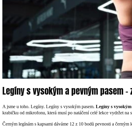
Legíny s vysokým a pevným pasem – zl
A jsme u toho. Legíny. Legíny s vysokým pasem.
Legíny s vysoký
krabičku od mikrofonu, která musí po natáčení celé lekce vydržet na 
Černým legínám s kapsami dáváme 12 z 10 bodů pevnosti a černým 