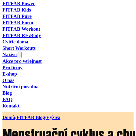
FITFAB Power
FITFAB Kids
FITFAB Pure
FITFAB Form
FITFAB Workout
FITFAB RE:Body
Cvičte doma
Short Workouts
Naživo
Akce pro veřejnost
Pro firmy
E-shop
O nás
Nutriční poradna
Blog
FAQ
Kontakt
Domů
/
FITFAB Blog
/
Výživa
Menstruační cyklus a chut