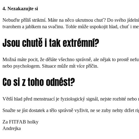
4. Nezakazujte si
Nebuďte příliš striktní. Máte na něco ukrutnou chuť? Do svého jídelníč
tvarohem a jablkem na svačinu. Tohle může uspokojit hlad, chuť i ment
Jsou chutě i tak extrémní?
Možná máte pocit, že děláte všechno správně, ale nějak to prostě nefu
nebo psychologem. Situace může mít více příčin.
Co si z toho odnést?
Větší hlad před menstruací je fyziologický signál, nejste rozbité nebo
Snažte se jíst dostatek a tělo správně vyživit, ne se zuby nehty držet ri
Za FITFAB holky
Andrejka