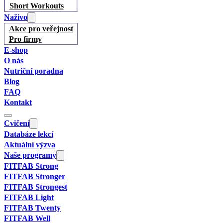
Short Workouts
Naživo
Akce pro veřejnost
Pro firmy
E-shop
O nás
Nutriční poradna
Blog
FAQ
Kontakt
Cvičení
Databáze lekcí
Aktuální výzva
Naše programy
FITFAB Strong
FITFAB Stronger
FITFAB Strongest
FITFAB Light
FITFAB Twenty
FITFAB Well