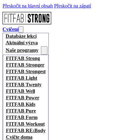
Přeskočit na hlavní obsah
Přeskočit na zápatí
Cvičení
Databáze lekcí
Aktuální výzva
Naše programy
FITFAB Strong
FITFAB Stronger
FITFAB Strongest
FITFAB Light
FITFAB Twenty
FITFAB Well
FITFAB Power
FITFAB Kids
FITFAB Pure
FITFAB Form
FITFAB Workout
FITFAB RE:Body
Cvičte doma