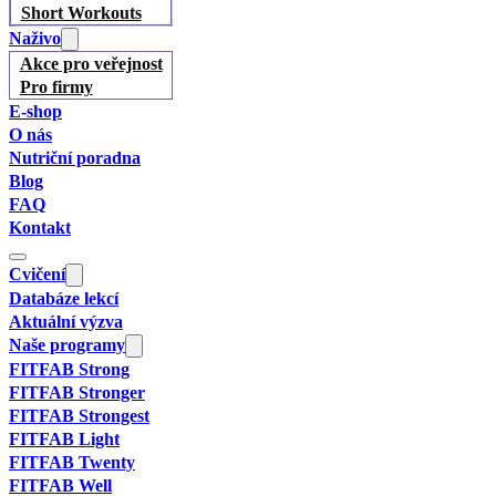
Short Workouts
Naživo
Akce pro veřejnost
Pro firmy
E-shop
O nás
Nutriční poradna
Blog
FAQ
Kontakt
Cvičení
Databáze lekcí
Aktuální výzva
Naše programy
FITFAB Strong
FITFAB Stronger
FITFAB Strongest
FITFAB Light
FITFAB Twenty
FITFAB Well