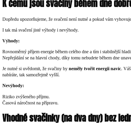
K čemu jsou svačiny během dne dobr
Dopředu upozorňujeme, že svačení není nutné a pokud vám vyhovuje jí
I tak má svačení jisté výhody i nevýhody.
Výhody:
Rovnoměrný příjem energie během celého dne a tím i stabilnější hladi
Nepřejídání se na hlavní chody, díky tomu nebudete během dne unaven
Je nutné si uvědomit, že svačiny by
neměly tvořit energii navíc
. Váš
nabíráte, tak samozřejmě vyšší.
Nevýhody:
Riziko zvýšeného příjmu.
Časová náročnost na přípravu.
Vhodné svačinky (na dva dny) bez led