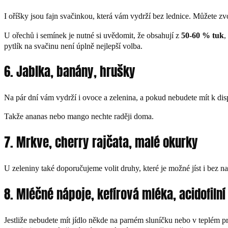
I oříšky jsou fajn svačinkou, která vám vydrží bez lednice. Můžete zv
U ořechů i semínek je nutné si uvědomit, že obsahují z
50-60 % tuk
,
pytlík na svačinu není úplně nejlepší volba.
6. Jablka, banány, hrušky
Na pár dní vám vydrží i ovoce a zelenina, a pokud nebudete mít k dispo
Takže ananas nebo mango nechte raději doma.
7. Mrkve, cherry rajčata, malé okurky
U zeleniny také doporučujeme volit druhy, které je možné jíst i bez na
8. Mléčné nápoje, kefírová mléka, acidofiln
Jestliže nebudete mít jídlo někde na parném sluníčku nebo v teplém p