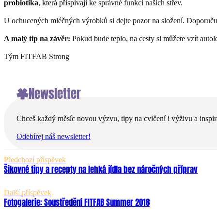
probiotika
, která přispívají ke správné funkci našich střev.
U ochucených mléčných výrobků si dejte pozor na složení. Doporučuje
A malý tip na závěr:
Pokud bude teplo, na cesty si můžete vzít autole
Tým FITFAB Strong
Newsletter
Chceš každý měsíc novou výzvu, tipy na cvičení i výživu a inspira
Odebírej náš newsletter!
Předchozí příspěvek
Šikovné tipy a recepty na lehká jídla bez náročných příprav
Další příspěvek
Fotogalerie: Soustředění FITFAB Summer 2018