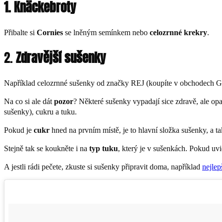
1. Knäckebroty
Přibalte si
Cornies
se lněným semínkem nebo
celozrnné krekry
.
2.
Zdravější sušenky
Například celozrnné sušenky od značky REJ (koupíte v obchodech Gl
Na co si ale dát
pozor
? Některé sušenky vypadají sice zdravě, ale opa
sušenky), cukru a tuku.
Pokud je
cukr
hned na prvním místě, je to hlavní složka sušenky, a ta
Stejně tak se koukněte i na
typ tuku
, který je v sušenkách. Pokud uv
A jestli rádi pečete, zkuste si sušenky připravit doma, například
nejlep