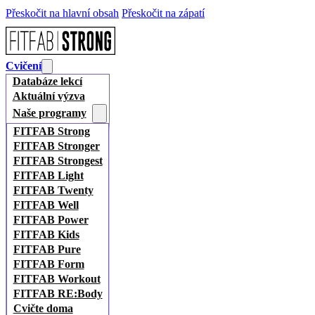
Přeskočit na hlavní obsah
Přeskočit na zápatí
Cvičení
Databáze lekcí
Aktuální výzva
Naše programy
FITFAB Strong
FITFAB Stronger
FITFAB Strongest
FITFAB Light
FITFAB Twenty
FITFAB Well
FITFAB Power
FITFAB Kids
FITFAB Pure
FITFAB Form
FITFAB Workout
FITFAB RE:Body
Cvičte doma