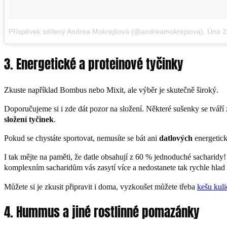
Příspěvek sdílený Andrea Mokrejšová (@andreamokrejsova)
,
Úno 25,
3. Energetické a proteinové tyčinky
Zkuste například Bombus nebo Mixit, ale výběr je skutečně široký.
Doporučujeme si i zde dát pozor na složení. Některé sušenky se tváří 
složení tyčinek
.
Pokud se chystáte sportovat, nemusíte se bát ani
datlových
energetick
I tak mějte na paměti, že datle obsahují z 60 % jednoduché sacharidy!
komplexním sacharidům vás zasytí více a nedostanete tak rychle hlad
Můžete si je zkusit připravit i doma, vyzkoušet můžete třeba
kešu kul
4. Hummus a jiné rostlinné pomazánky