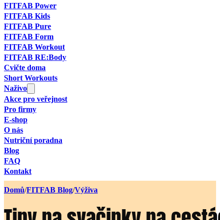
FITFAB Power
FITFAB Kids
FITFAB Pure
FITFAB Form
FITFAB Workout
FITFAB RE:Body
Cvičte doma
Short Workouts
Naživo
Akce pro veřejnost
Pro firmy
E-shop
O nás
Nutriční poradna
Blog
FAQ
Kontakt
Domů
/
FITFAB Blog
/
Výživa
Tipy na svačinky na cestá