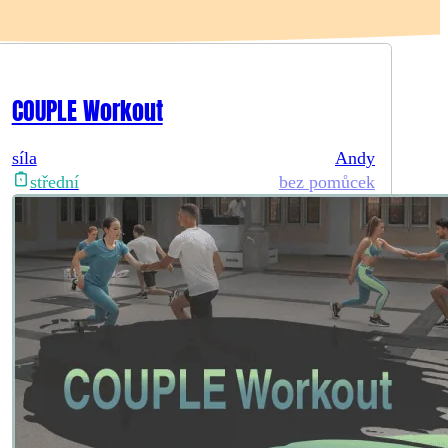
COUPLE Workout
síla
Andy
bez pomůcek
střední