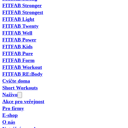
FITFAB Stronger
FITFAB Strongest
FITFAB Light
FITFAB Twenty
FITFAB Well
FITFAB Power
FITFAB Kids
FITFAB Pure
FITFAB Form
FITFAB Workout
FITFAB RE:Body
Cvičte doma
Short Workouts
Naživo
Akce pro veřejnost
Pro firmy
E-shop
O nás