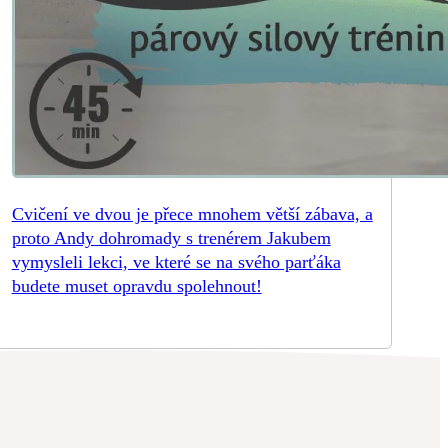
Cvičení ve dvou je přece mnohem větší zábava, a
proto Andy dohromady s trenérem Jakubem
vymysleli lekci, ve které se na svého parťáka
budete muset opravdu spolehnout!