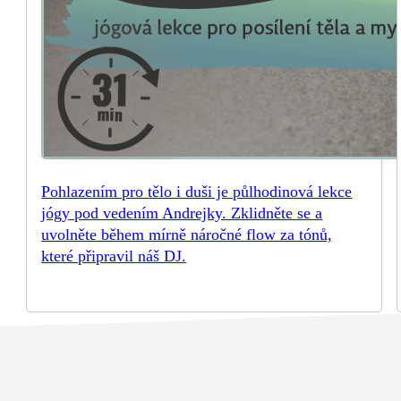
Pohlazením pro tělo i duši je půlhodinová lekce
jógy pod vedením Andrejky. Zklidněte se a
uvolněte během mírně náročné flow za tónů,
které připravil náš DJ.