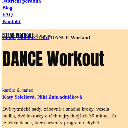
Nutriční poradna
Blog
FAQ
Kontakt
FITFAB Workout
30 minut
Domů
/
Databáze lekcí
/
DANCE Workout
DANCE Workout
kardio
&
tanec
Katy Selešiová
,
Niki Zahradníčková
Dvě rytmické sady, zábavné a snadné kroky, veselá
hudba, dvě lektorky a těch nejrychlejších 30 minut. To
je lekce dance, která nesmí v programu chybět.