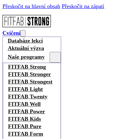
Přeskočit na hlavní obsah
Přeskočit na zápatí
Cvičení
Databáze lekcí
Aktuální výzva
Naše programy
FITFAB Strong
FITFAB Stronger
FITFAB Strongest
FITFAB Light
FITFAB Twenty
FITFAB Well
FITFAB Power
FITFAB Kids
FITFAB Pure
FITFAB Form