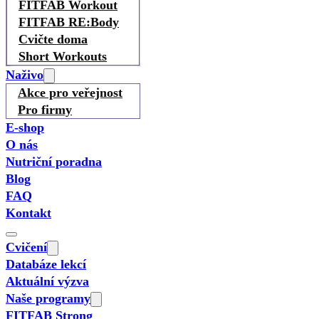
FITFAB Workout
FITFAB RE:Body
Cvičte doma
Short Workouts
Naživo
Akce pro veřejnost
Pro firmy
E-shop
O nás
Nutriční poradna
Blog
FAQ
Kontakt
Cvičení
Databáze lekcí
Aktuální výzva
Naše programy
FITFAB Strong