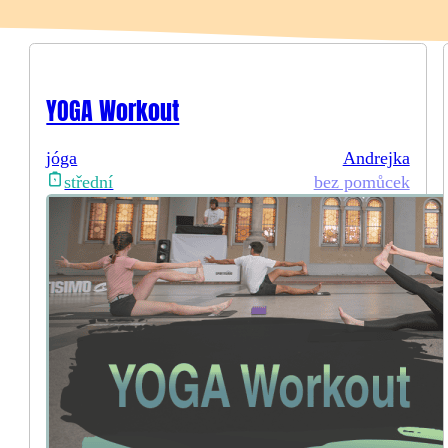
YOGA Workout
jóga
Andrejka
bez pomůcek
střední