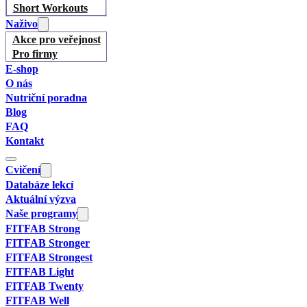
Short Workouts
Naživo
Akce pro veřejnost
Pro firmy
E-shop
O nás
Nutriční poradna
Blog
FAQ
Kontakt
Cvičení
Databáze lekcí
Aktuální výzva
Naše programy
FITFAB Strong
FITFAB Stronger
FITFAB Strongest
FITFAB Light
FITFAB Twenty
FITFAB Well