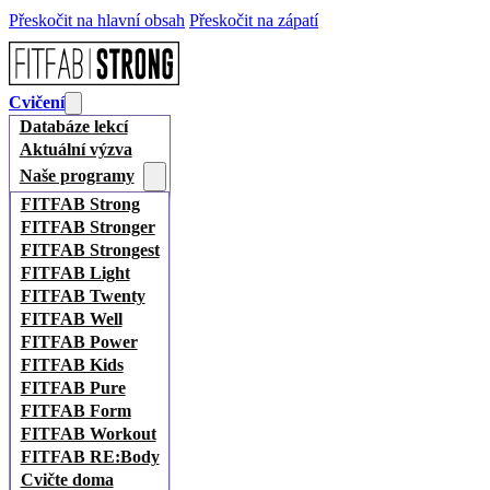
Přeskočit na hlavní obsah
Přeskočit na zápatí
Cvičení
Databáze lekcí
Aktuální výzva
Naše programy
FITFAB Strong
FITFAB Stronger
FITFAB Strongest
FITFAB Light
FITFAB Twenty
FITFAB Well
FITFAB Power
FITFAB Kids
FITFAB Pure
FITFAB Form
FITFAB Workout
FITFAB RE:Body
Cvičte doma