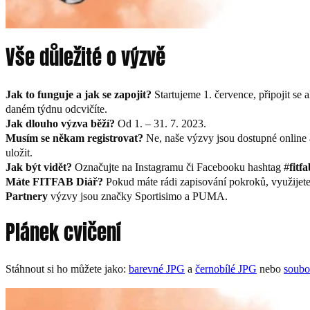
Vše důležité o výzvě
Jak to funguje a jak se zapojit?
Startujeme 1. července, připojit se
daném týdnu odcvičíte.
Jak dlouho výzva běží?
Od 1. – 31. 7. 2023.
Musím se někam registrovat?
Ne, naše výzvy jsou dostupné online 
uložit.
Jak být vidět?
Označujte na Instagramu či Facebooku hashtag #
fitf
Máte FITFAB Diář?
Pokud máte rádi zapisování pokroků, využijet
Partnery
výzvy jsou značky Sportisimo a PUMA.
Plánek cvičení
Stáhnout si ho můžete jako:
barevné JPG
a
černobílé JPG
nebo
soubo