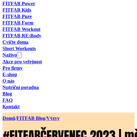
FITFAB Power
FITFAB Kids
FITFAB Pure
FITFAB Form
FITFAB Workout
FITFAB RE:Body
Cvičte doma
Short Workouts
Naživo
Akce pro veřejnost
Pro firmy
E-shop
O nás
Nutriční poradna
Blog
FAQ
Kontakt
Domů
/
FITFAB Blog
/
Výzvy
#FITFABČERVENEC 2023 | mě