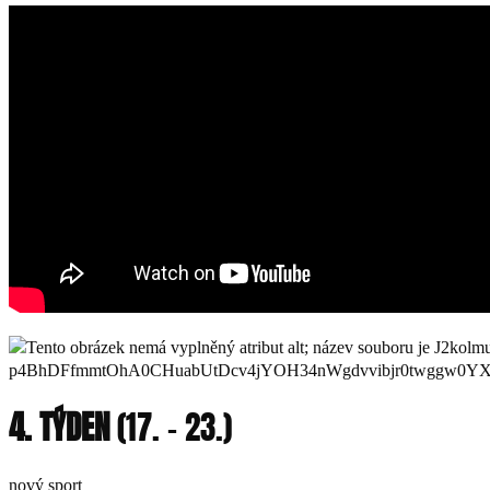
4. TÝDEN
(17. – 23.)
nový sport