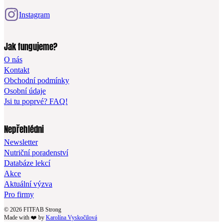
Instagram
Jak fungujeme?
O nás
Kontakt
Obchodní podmínky
Osobní údaje
Jsi tu poprvé? FAQ!
Nepřehlédni
Newsletter
Nutriční poradenství
Databáze lekcí
Akce
Aktuální výzva
Pro firmy
© 2026 FITFAB Strong
Made with ❤️ by
Karolína Vyskočilová