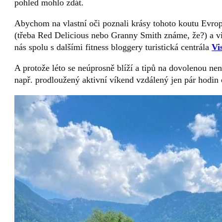
pohled mohlo zdát.
Abychom na vlastní oči poznali krásy tohoto koutu Evro
(třeba Red Delicious nebo Granny Smith známe, že?) a vi
nás spolu s dalšími fitness bloggery turistická centrála
Vi
A protože léto se neúprosně blíží a tipů na dovolenou nen
např. prodloužený aktivní víkend vzdálený jen pár hodin