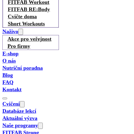
FITFAB Workout
FITFAB RE:Body
Cvičte doma
Short Workouts
Naživo
Akce pro veřejnost
Pro firmy
E-shop
O nás
Nutriční poradna
Blog
FAQ
Kontakt
Cvičení
Databáze lekcí
Aktuální výzva
Naše programy
FITFAB Strong