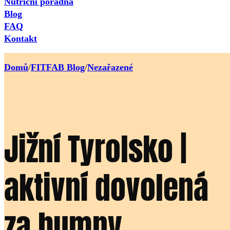
Nutriční poradna
Blog
FAQ
Kontakt
Domů
/
FITFAB Blog
/
Nezařazené
Jižní Tyrolsko |
aktivní dovolená
za humny