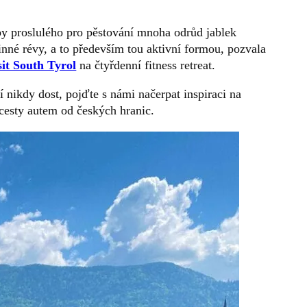
py proslulého pro pěstování mnoha odrůd jablek
nné révy, a to především tou aktivní formou, pozvala
sit South Tyrol
na čtyřdenní fitness retreat.
í nikdy dost, pojďte s námi načerpat inspiraci na
 cesty autem od českých hranic.