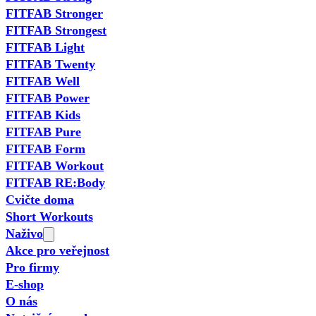
FITFAB Stronger
FITFAB Strongest
FITFAB Light
FITFAB Twenty
FITFAB Well
FITFAB Power
FITFAB Kids
FITFAB Pure
FITFAB Form
FITFAB Workout
FITFAB RE:Body
Cvičte doma
Short Workouts
Naživo
Akce pro veřejnost
Pro firmy
E-shop
O nás