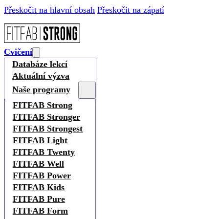
Přeskočit na hlavní obsah
Přeskočit na zápatí
Cvičení
Databáze lekcí
Aktuální výzva
Naše programy
FITFAB Strong
FITFAB Stronger
FITFAB Strongest
FITFAB Light
FITFAB Twenty
FITFAB Well
FITFAB Power
FITFAB Kids
FITFAB Pure
FITFAB Form