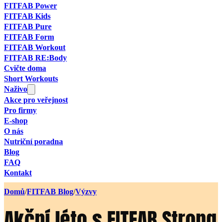
FITFAB Power
FITFAB Kids
FITFAB Pure
FITFAB Form
FITFAB Workout
FITFAB RE:Body
Cvičte doma
Short Workouts
Naživo
Akce pro veřejnost
Pro firmy
E-shop
O nás
Nutriční poradna
Blog
FAQ
Kontakt
Domů
/
FITFAB Blog
/
Výzvy
Akční léto s FITFAB Stron