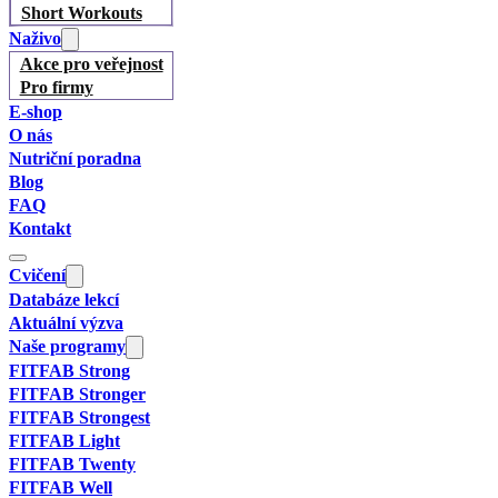
Short Workouts
Naživo
Akce pro veřejnost
Pro firmy
E-shop
O nás
Nutriční poradna
Blog
FAQ
Kontakt
Cvičení
Databáze lekcí
Aktuální výzva
Naše programy
FITFAB Strong
FITFAB Stronger
FITFAB Strongest
FITFAB Light
FITFAB Twenty
FITFAB Well