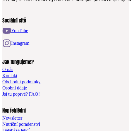
Sociální sítě
YouTube
Instagram
Jak fungujeme?
O nás
Kontakt
Obchodní podmínky
Osobní údaje
Jsi tu poprvé? FAQ!
Nepřehlédni
Newsletter
Nutriční poradenství
Databáze lekcí