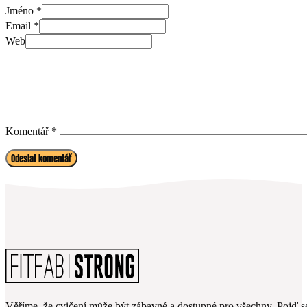
Jméno *
Email *
Web
Komentář
*
Věříme, že cvičení může být zábavné a dostupné pro všechny. Pojď se