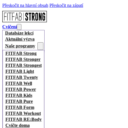
Přeskočit na hlavní obsah
Přeskočit na zápatí
Cvičení
Databáze lekcí
Aktuální výzva
Naše programy
FITFAB Strong
FITFAB Stronger
FITFAB Strongest
FITFAB Light
FITFAB Twenty
FITFAB Well
FITFAB Power
FITFAB Kids
FITFAB Pure
FITFAB Form
FITFAB Workout
FITFAB RE:Body
Cvičte doma