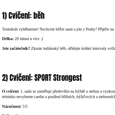
1) Cvičení: běh
Tentokrát vyběhneme! Nechcete běžet sami a jste z Prahy? Přijďte na 
Délka:
20 minut a více :)
Jste začátečník?
Zkuste indiánský běh, střídejte krátké intervaly sviž
2) Cvičení: SPORT Strongest
O cvičení:
1. sada se zaměřuje především na hýždě a stehna a vyzkouší
tréninku nevyhnete cardiu a posílení břišních, hýžďových a stehenní
Náročnost:
5/5