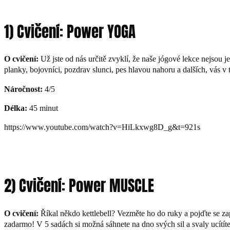
1) Cvičení: Power YOGA
O cvičení:
Už jste od nás určitě zvyklí, že naše jógové lekce nejsou
planky, bojovníci, pozdrav slunci, pes hlavou nahoru a dalších, vás v t
Náročnost:
4/5
Délka:
45 minut
https://www.youtube.com/watch?v=HiLkxwg8D_g&t=921s
2) Cvičení: Power MUSCLE
O cvičení:
Říkal někdo kettlebell? Vezměte ho do ruky a pojďte se zapo
zadarmo! V 5 sadách si možná sáhnete na dno svých sil a svaly ucítíte