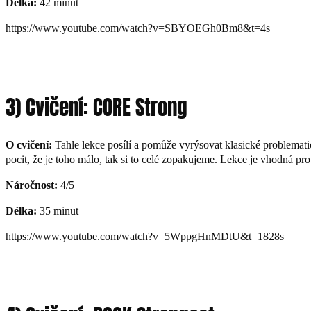
Délka:
42 minut
https://www.youtube.com/watch?v=SBYOEGh0Bm8&t=4s
3) Cvičení: CORE Strong
O cvičení:
Tahle lekce posílí a pomůže vyrýsovat klasické problemat
pocit, že je toho málo, tak si to celé zopakujeme. Lekce je vhodná pr
Náročnost:
4/5
Délka:
35 minut
https://www.youtube.com/watch?v=5WppgHnMDtU&t=1828s