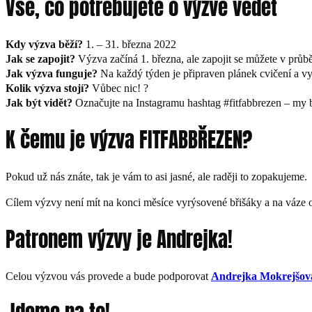
Vše, co potřebujete o výzvě vědět
Kdy výzva běží?
1. – 31. března 2022
Jak se zapojit?
Výzva začíná 1. března, ale zapojit se můžete v průb
Jak výzva funguje?
Na každý týden je připraven plánek cvičení a vy 
Kolik výzva stojí?
Vůbec nic! ?
Jak být vidět?
Označujte na Instagramu hashtag #fitfabbrezen – my 
K čemu je výzva FITFABBŘEZEN?
Pokud už nás znáte, tak je vám to asi jasné, ale raději to zopakujeme.
Cílem výzvy není mít na konci měsíce vyrýsovené břišáky a na váze 
Patronem výzvy je Andrejka!
Celou výzvou vás provede a bude podporovat
Andrejka Mokrejšov