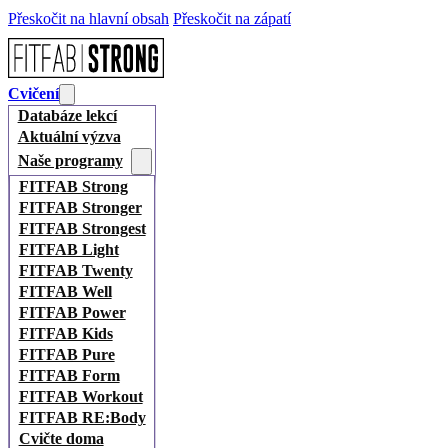
Přeskočit na hlavní obsah
Přeskočit na zápatí
Cvičení
Databáze lekcí
Aktuální výzva
Naše programy
FITFAB Strong
FITFAB Stronger
FITFAB Strongest
FITFAB Light
FITFAB Twenty
FITFAB Well
FITFAB Power
FITFAB Kids
FITFAB Pure
FITFAB Form
FITFAB Workout
FITFAB RE:Body
Cvičte doma