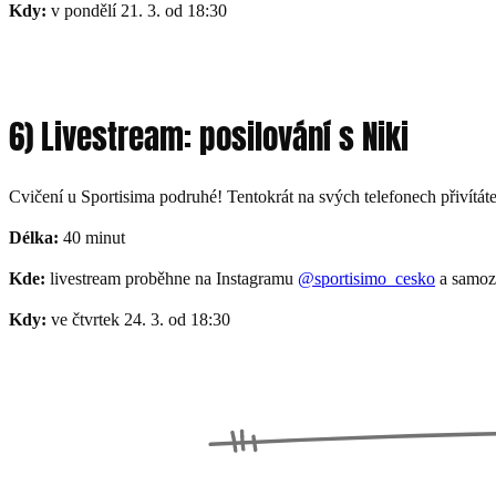
Kdy:
v pondělí 21. 3. od 18:30
6) Livestream: posilování s Niki
Cvičení u Sportisima podruhé! Tentokrát na svých telefonech přivítát
Délka:
40 minut
Kde:
livestream proběhne na Instagramu
@sportisimo_cesko
a samozř
Kdy:
ve čtvrtek 24. 3. od 18:30