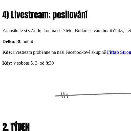
4) Livestream: posilování
Zaposilujte si s Andrejkou na celé tělo. Budou se vám hodit činky, kett
Délka:
30 minut
Kde:
livestream proběhne na naší Facebookové skupině
Fitfab Stro
Kdy:
v sobotu 5. 3. od 8:30
2. TÝDEN