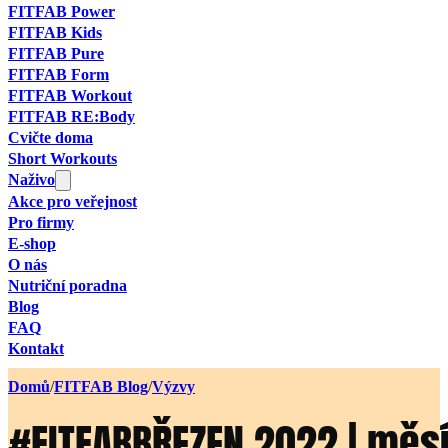
FITFAB Power
FITFAB Kids
FITFAB Pure
FITFAB Form
FITFAB Workout
FITFAB RE:Body
Cvičte doma
Short Workouts
Naživo
Akce pro veřejnost
Pro firmy
E-shop
O nás
Nutriční poradna
Blog
FAQ
Kontakt
Domů
/
FITFAB Blog
/
Výzvy
#FITFABBŘEZEN 2022 | měsí