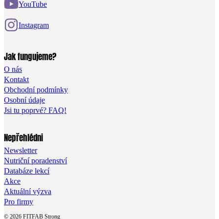
YouTube
Instagram
Jak fungujeme?
O nás
Kontakt
Obchodní podmínky
Osobní údaje
Jsi tu poprvé? FAQ!
Nepřehlédni
Newsletter
Nutriční poradenství
Databáze lekcí
Akce
Aktuální výzva
Pro firmy
© 2026 FITFAB Strong