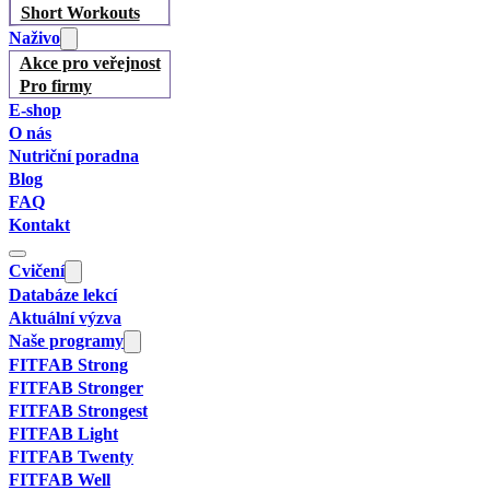
Short Workouts
Naživo
Akce pro veřejnost
Pro firmy
E-shop
O nás
Nutriční poradna
Blog
FAQ
Kontakt
Cvičení
Databáze lekcí
Aktuální výzva
Naše programy
FITFAB Strong
FITFAB Stronger
FITFAB Strongest
FITFAB Light
FITFAB Twenty
FITFAB Well