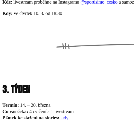
Kde:
livestream proběhne na Instagramu
@sportisimo_cesko
a samozř
Kdy:
ve čtvrtek 10. 3. od 18:30
3. TÝDEN
Termín:
14. – 20. března
Co vás čeká:
4 cvičení a 1 livestream
Plánek ke stažení na stories:
tady