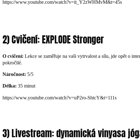
https://www.youtube.com/watch?v=it_Y2zWHMvM&t=45s
2) Cvičení: EXPLODE Stronger
O cvičení:
Lekce se zaměřuje na vaši vytrvalost a sílu, jde opět o in
pokročilé.
Náročnost:
5/5
Délka:
35 minut
https://www.youtube.com/watch?v=uP2ro-ShtcY&t=111s
3) Livestream: dynamická vinyasa jóg