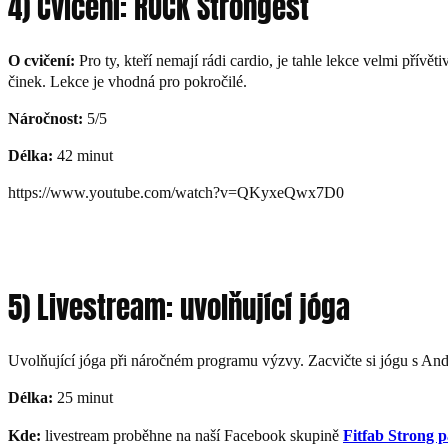
4) Cvičení: ROCK Strongest
O cvičení:
Pro ty, kteří nemají rádi cardio, je tahle lekce velmi přívě
činek. Lekce je vhodná pro pokročilé.
Náročnost:
5/5
Délka:
42 minut
https://www.youtube.com/watch?v=QKyxeQwx7D0
5) Livestream: uvolňující jóga
Uvolňující jóga při náročném programu výzvy. Zacvičte si jógu s Andr
Délka:
25 minut
Kde:
livestream proběhne na naší Facebook skupině
Fitfab Strong p