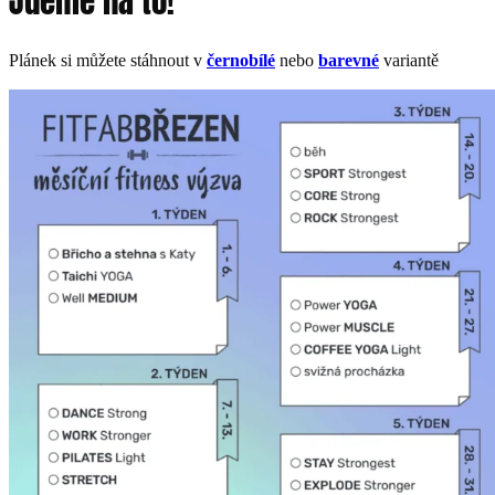
Jdeme na to!
Plánek si můžete stáhnout v
černobílé
nebo
barevné
variantě