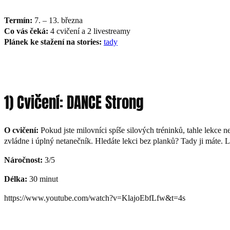
Termín:
7. – 13. března
Co vás čeká:
4 cvičení a 2 livestreamy
Plánek ke stažení na stories:
tady
1) Cvičení: DANCE Strong
O cvičení:
Pokud jste milovníci spíše silových tréninků, tahle lekce 
zvládne i úplný netanečník. Hledáte lekci bez planků? Tady ji máte. 
Náročnost:
3/5
Délka:
30 minut
https://www.youtube.com/watch?v=KlajoEbfLfw&t=4s