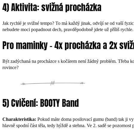
4) Aktivita: svižná procházka
Jak rychlé je svižné tempo? To má každý jinak, odvíjí se od vaší fyz
nebudete moci popadnout dech, pravděpodobně jdete už příliš rychle.
Pro maminky – 4x procházka a 2x svi
Být zadýchaná na procházce s kočárem není žádný problém. Třeba když
rovince?
5) Cvičení: BOOTY Band
Charakteristika:
Pokud máte doma posilovací gumu (band) tak ji využ
hlavně spodní část těla, tedy hýždě a stehna. Ve 2. sadě se pozornost 