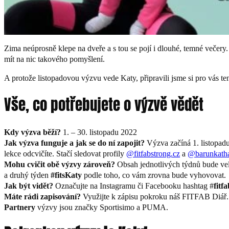
Zima neúprosně klepe na dveře a s tou se pojí i dlouhé, temné večery.
mít na nic takového pomyšlení.
A protože listopadovou výzvu vede Katy, připravili jsme si pro vás t
Vše, co potřebujete o výzvě vědět
Kdy výzva běží?
1. – 30. listopadu 2022
Jak výzva funguje a jak se do ní zapojit?
Výzva začíná 1. listopad
lekce odcvičíte. Stačí sledovat profily
@fitfabstrong.cz
a
@barunkatha
Mohu cvičit obě výzvy zároveň?
Obsah jednotlivých týdnů bude velm
a druhý týden
#fitsKaty
podle toho, co vám zrovna bude vyhovovat.
Jak být vidět?
Označujte na Instagramu či Facebooku hashtag #
fitf
Máte rádi zapisování?
Využijte k zápisu pokroku náš FITFAB Diář. 
Partnery
výzvy jsou značky Sportisimo a PUMA.