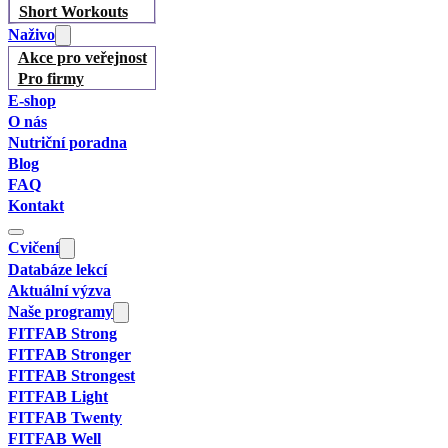
Short Workouts
Naživo
Akce pro veřejnost
Pro firmy
E-shop
O nás
Nutriční poradna
Blog
FAQ
Kontakt
Cvičení
Databáze lekcí
Aktuální výzva
Naše programy
FITFAB Strong
FITFAB Stronger
FITFAB Strongest
FITFAB Light
FITFAB Twenty
FITFAB Well