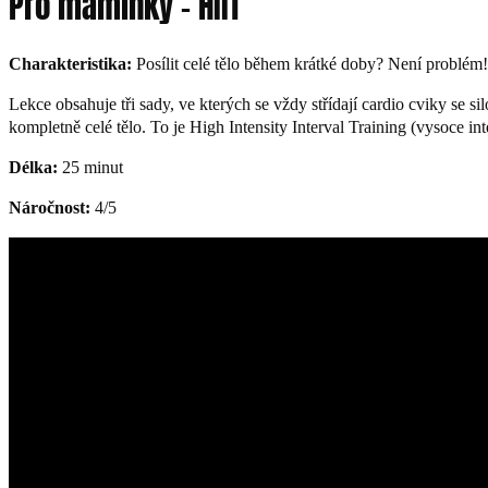
Pro maminky – HIIT
Charakteristika:
Posílit celé tělo během krátké doby? Není problém! 
Lekce obsahuje tři sady, ve kterých se vždy střídají cardio cviky se si
kompletně celé tělo. To je High Intensity Interval Training (vysoce in
Délka:
25 minut
Náročnost:
4/5