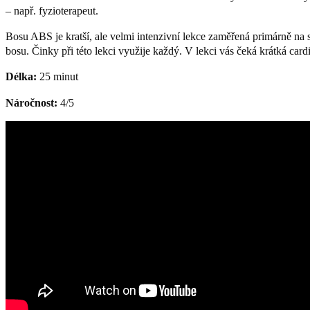
– např. fyzioterapeut.
Bosu ABS je kratší, ale velmi intenzivní lekce zaměřená primárně na st
bosu. Činky při této lekci využije každý. V lekci vás čeká krátká car
Délka:
25 minut
Náročnost:
4/5