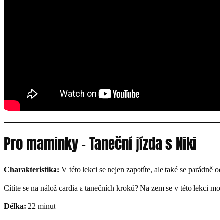
Pro maminky – Taneční jízda s Niki
Charakteristika:
V této lekci se nejen zapotíte, ale také se parádně 
Cítíte se na nálož cardia a tanečních kroků? Na zem se v této lekci m
Délka:
22 minut