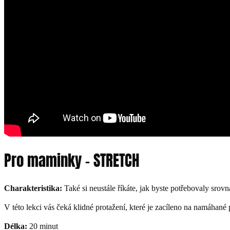
Pro maminky – STRETCH
Charakteristika:
Také si neustále říkáte, jak byste potřebovaly srov
V této lekci vás čeká klidné protažení, které je zacíleno na namáhané 
Délka:
20 minut