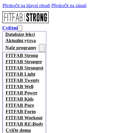
Přeskočit na hlavní obsah
Přeskočit na zápatí
Cvičení
Databáze lekcí
Aktuální výzva
Naše programy
FITFAB Strong
FITFAB Stronger
FITFAB Strongest
FITFAB Light
FITFAB Twenty
FITFAB Well
FITFAB Power
FITFAB Kids
FITFAB Pure
FITFAB Form
FITFAB Workout
FITFAB RE:Body
Cvičte doma