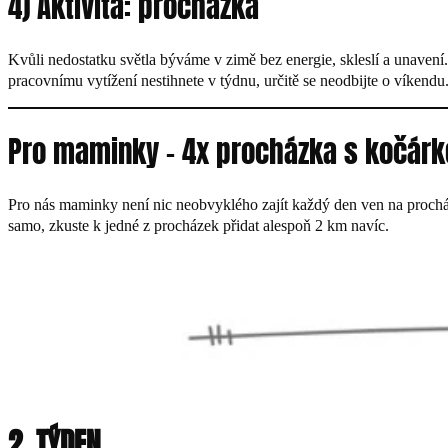
4) Aktivita: procházka
Kvůli nedostatku světla býváme v zimě bez energie, skleslí a unavení.
pracovnímu vytížení nestihnete v týdnu, určitě se neodbijte o víkendu
Pro maminky – 4x procházka s kočárk
Pro nás maminky není nic neobvyklého zajít každý den ven na procházk
samo, zkuste k jedné z procházek přidat alespoň 2 km navíc.
2. TÝDEN