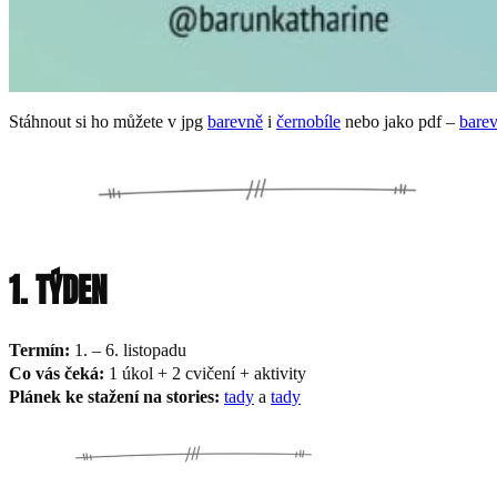
Stáhnout si ho můžete v jpg
barevně
i
černobíle
nebo jako pdf –
bare
1. TÝDEN
Termín:
1. – 6. listopadu
Co vás čeká:
1 úkol + 2 cvičení + aktivity
Plánek ke stažení na stories:
tady
a
tady