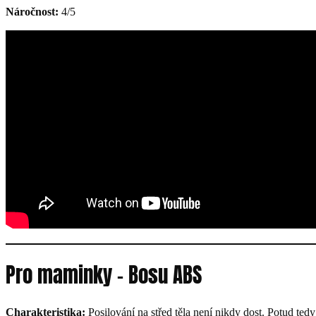
Náročnost:
4/5
Pro maminky – Bosu ABS
Charakteristika:
Posilování na střed těla není nikdy dost. Potud te