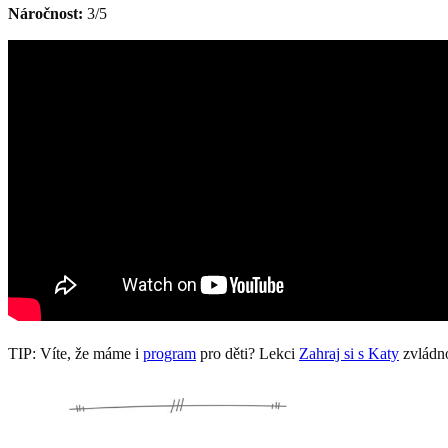
Náročnost:
3/5
TIP: Víte, že máme i
program
pro děti? Lekci
Zahraj si s Katy
zvládnou