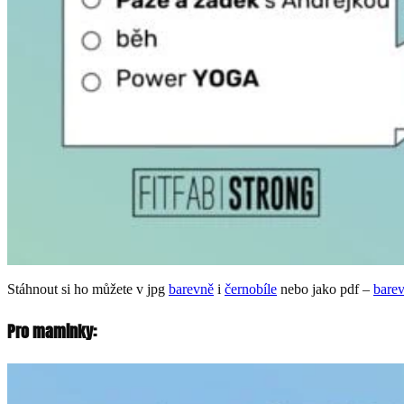
Stáhnout si ho můžete v jpg
barevně
i
černobíle
nebo jako pdf –
bare
Pro maminky: