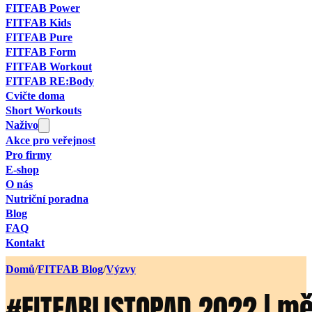
FITFAB Power
FITFAB Kids
FITFAB Pure
FITFAB Form
FITFAB Workout
FITFAB RE:Body
Cvičte doma
Short Workouts
Naživo
Akce pro veřejnost
Pro firmy
E-shop
O nás
Nutriční poradna
Blog
FAQ
Kontakt
Domů
/
FITFAB Blog
/
Výzvy
#FITFABLISTOPAD 2022 | mě