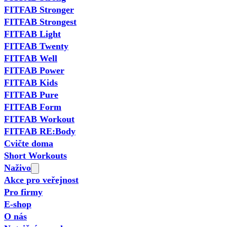
FITFAB Stronger
FITFAB Strongest
FITFAB Light
FITFAB Twenty
FITFAB Well
FITFAB Power
FITFAB Kids
FITFAB Pure
FITFAB Form
FITFAB Workout
FITFAB RE:Body
Cvičte doma
Short Workouts
Naživo
Akce pro veřejnost
Pro firmy
E-shop
O nás