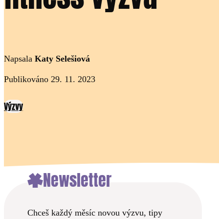
Napsala
Katy Selešiová
Publikováno 29. 11. 2023
Výzvy
Newsletter
Chceš každý měsíc novou výzvu, tipy