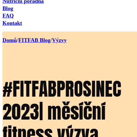
Nutriční poradna
Blog
FAQ
Kontakt
Domů
/
FITFAB Blog
/
Výzvy
#FITFABPROSINEC
2023| měsíční
fitness výzva