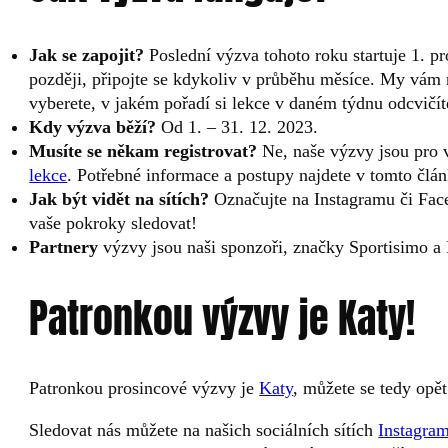
Jak se zapojit?
Poslední výzva tohoto roku startuje 1. pr
později, připojte se kdykoliv v průběhu měsíce. My vám n
vyberete, v jakém pořadí si lekce v daném týdnu odcvičít
Kdy výzva běží?
Od 1. – 31. 12. 2023.
Musíte se někam registrovat?
Ne, naše výzvy jsou pro 
lekce
. Potřebné informace a postupy najdete v tomto člán
Jak být vidět na sítích?
Označujte na Instagramu či Fac
vaše pokroky sledovat!
Partnery
výzvy jsou naši sponzoři, značky Sportisimo 
Patronkou výzvy je Katy!
Patronkou prosincové výzvy je
Katy
, můžete se tedy opět 
Sledovat nás můžete na našich sociálních sítích
Instagra