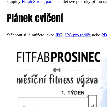
skupiny
Fitfab Strong parta
a sdílet své pokroky přímo ta
Plánek cvičení
Stáhnout si je můžete jako:
JPG
,
JPG pro rodiče
nebo
PD