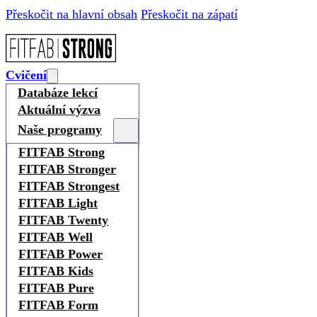
Přeskočit na hlavní obsah
Přeskočit na zápatí
Cvičení
Databáze lekcí
Aktuální výzva
Naše programy
FITFAB Strong
FITFAB Stronger
FITFAB Strongest
FITFAB Light
FITFAB Twenty
FITFAB Well
FITFAB Power
FITFAB Kids
FITFAB Pure
FITFAB Form