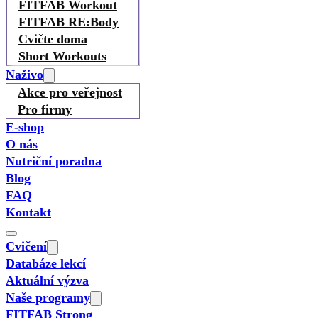
FITFAB Workout
FITFAB RE:Body
Cvičte doma
Short Workouts
Naživo
Akce pro veřejnost
Pro firmy
E-shop
O nás
Nutriční poradna
Blog
FAQ
Kontakt
Cvičení
Databáze lekcí
Aktuální výzva
Naše programy
FITFAB Strong