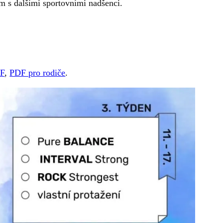
m s dalšími sportovními nadšenci.
F
,
PDF pro rodiče
.