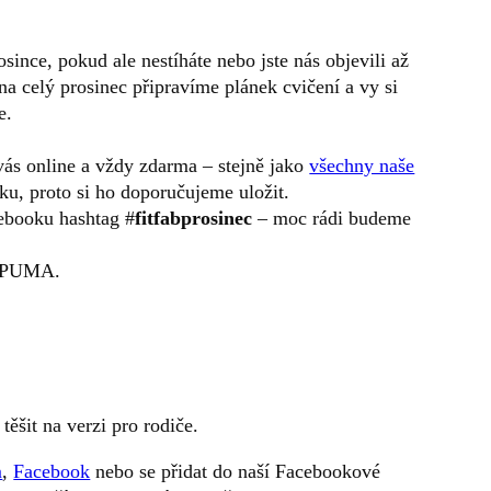
osince, pokud ale nestíháte nebo jste nás objevili až
a celý prosinec připravíme plánek cvičení a vy si
e.
vás online a vždy zdarma – stejně jako
všechny naše
ku, proto si ho doporučujeme uložit.
ebooku hashtag #
fitfabprosinec
– moc rádi budeme
a PUMA.
těšit na verzi pro rodiče.
m
,
Facebook
nebo se přidat do naší Facebookové