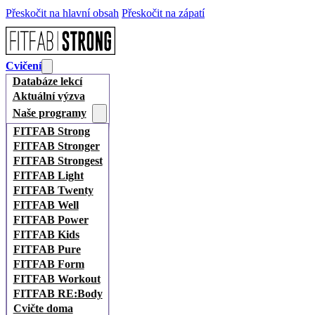
Přeskočit na hlavní obsah
Přeskočit na zápatí
Cvičení
Databáze lekcí
Aktuální výzva
Naše programy
FITFAB Strong
FITFAB Stronger
FITFAB Strongest
FITFAB Light
FITFAB Twenty
FITFAB Well
FITFAB Power
FITFAB Kids
FITFAB Pure
FITFAB Form
FITFAB Workout
FITFAB RE:Body
Cvičte doma