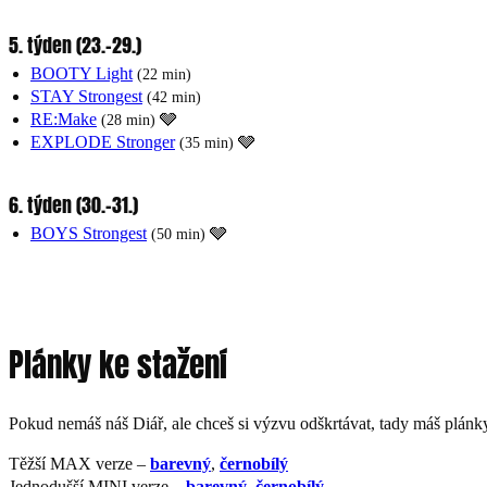
5. týden (23.-29.)
BOOTY Light
(22 min)
STAY Strongest
(42 min)
RE:Make
‍🩶
(28 min)
EXPLODE Stronger
‍🩶
(35 min)
6. týden (30.-31.)
BOYS Strongest
🩶
(50 min)
Plánky ke stažení
Pokud nemáš náš Diář, ale chceš si výzvu odškrtávat, tady máš plánky
Těžší MAX verze –
barevný
,
černobílý
Jednodušší MINI verze –
barevný
,
černobílý