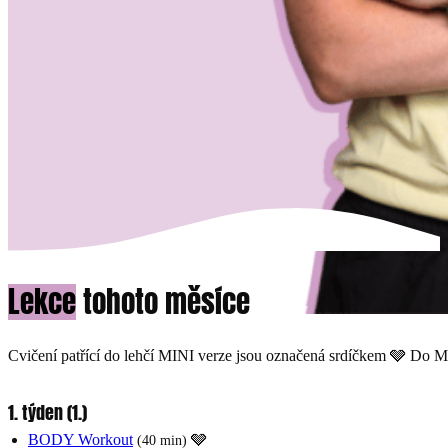
Lekce
tohoto měsíce
Cvičení patřící do lehčí MINI verze jsou označená srdíčkem ‍🩶 Do M
1. týden (1.)
BODY Workout
‍🩶
(40 min)