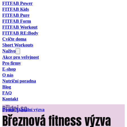
FITFAB Power
FITFAB Kids
FITFAB Pure
FITFAB Form
FITFAB Workout
FITFAB RE:Body
Cvičte doma
Short Workouts
Naživo
Akce pro veřejnost
Pro firmy
E-shop
O nás
Nutriční poradna
Blog
FAQ
Kontakt
Přidej se
Domů
/
Aktuální výzva
Březnová fitness výzva