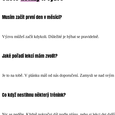
Musím začít první den v měsíci?
Výzvu můžeš začít kdykoli. Důležité je hýbat se pravidelně.
Jaké pořadí lekcí mám zvolit?
Je to na tobě. V plánku máš od nás doporučení. Zamysli se nad svým re
Co když nestihnu některý trénink?
Nic se neděje. Klidně pokračuj dál podle plánu, nebo si lekci dej další