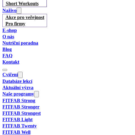
Short Workouts
Naživo
Akce pro veřejnost
Pro firmy
E-shop
O nás
Nutriční poradna
Blog
FAQ
Kontakt
Cvičení
Databáze lekcí
Aktuální výzva
Naše programy
FITFAB Strong
FITFAB Stronger
FITFAB Strongest
FITFAB Light
FITFAB Twenty
FITFAB Well