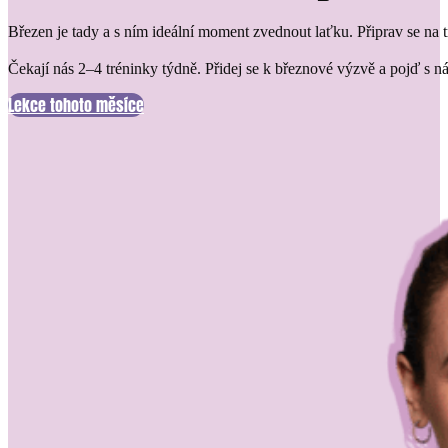
Březen je tady a s ním ideální moment zvednout laťku. Připrav se na tré
Čekají nás 2–4 tréninky týdně. Přidej se k březnové výzvě a pojď s n
Lekce tohoto měsíce