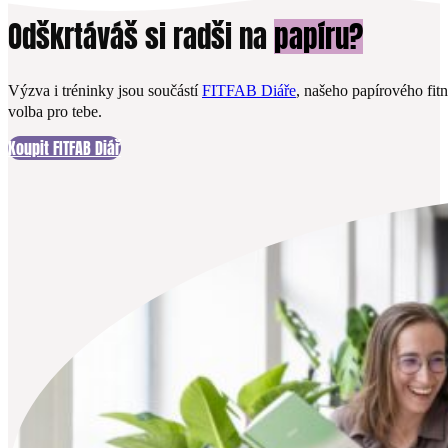
Odškrtáváš si radši na
papíru?
Výzva i tréninky jsou součástí
FITFAB Diáře
, našeho papírového fitn
volba pro tebe.
Koupit FITFAB Diář