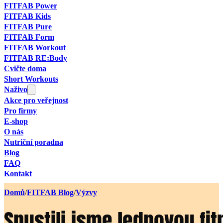
FITFAB Power
FITFAB Kids
FITFAB Pure
FITFAB Form
FITFAB Workout
FITFAB RE:Body
Cvičte doma
Short Workouts
Naživo
Akce pro veřejnost
Pro firmy
E-shop
O nás
Nutriční poradna
Blog
FAQ
Kontakt
Domů
/
FITFAB Blog
/
Výzvy
Spustili jsme lednovou fi