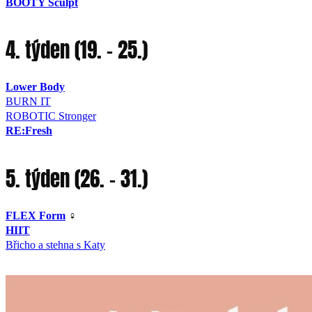
BOOTY Sculpt
4. týden (19. – 25.)
Lower Body
BURN IT
ROBOTIC Stronger
RE:Fresh
5. týden (26. – 31.)
FLEX Form
‍♀️
HIIT
Břicho a stehna s Katy