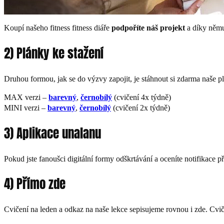
Koupí našeho fitness fitness diáře
podpoříte náš projekt
a díky němu
2) Plánky ke stažení
Druhou formou, jak se do výzvy zapojit, je stáhnout si zdarma naše 
MAX verzi –
barevný
,
černobílý
(cvičení 4x týdně)
MINI verzi –
barevný
,
černobílý
(cvičení 2x týdně)
3) Aplikace unalanu
Pokud jste fanoušci digitální formy odškrtávání a oceníte notifikace 
4) Přímo zde
Cvičení na leden a odkaz na naše lekce sepisujeme rovnou i zde. Cvič