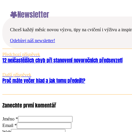
Newsletter
Chceš každý měsíc novou výzvu, tipy na cvičení i výživu a inspira
Odebírej náš newsletter!
Předchozí příspěvek
12 nejčastějších chyb při stanovení novoročních předsevzetí
Další příspěvek
Proč máte večer hlad a jak tomu předejít?
Zanechte první komentář
Jméno *
Email *
Web