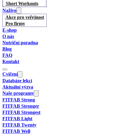
Short Workouts
Naživo
Akce pro veřejnost
Pro firmy
E-shop
O nás
Nutriční poradna
Blog
FAQ
Kontakt
Cvičení
Databáze lekcí
Aktuální výzva
Naše programy
FITFAB Strong
FITFAB Stronger
FITFAB Strongest
FITFAB Light
FITFAB Twenty
FITFAB Well