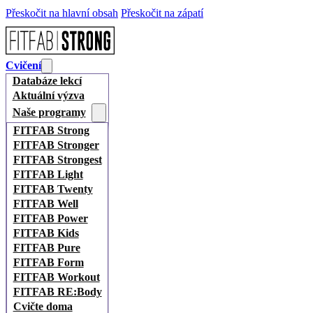
Přeskočit na hlavní obsah
Přeskočit na zápatí
Cvičení
Databáze lekcí
Aktuální výzva
Naše programy
FITFAB Strong
FITFAB Stronger
FITFAB Strongest
FITFAB Light
FITFAB Twenty
FITFAB Well
FITFAB Power
FITFAB Kids
FITFAB Pure
FITFAB Form
FITFAB Workout
FITFAB RE:Body
Cvičte doma