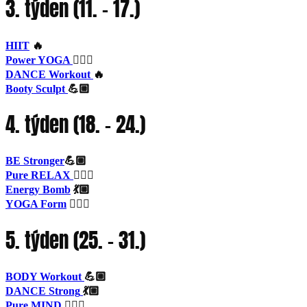
3. týden (11. – 17.)
HIIT
🔥
Power YOGA
🧘🏼‍♀️
DANCE Workout
🔥
Booty Sculpt
💪🏼
4. týden (18. – 24.)
BE Stronge
r
💪🏼
Pure RELAX
🧘🏼‍♀️
Energy Bomb
💃🏼
YOGA Form
🧘🏼‍♀️
5. týden (25. – 31.)
BODY Workout
💪🏼
DANCE Strong
💃🏼
Pure MIND
🧘🏼‍♀️