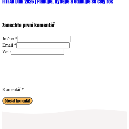
FITFAB DIÁŘ 2026 | Plánujte, hýbejte a edukujte se celý rok
Zanechte první komentář
Jméno *
Email *
Web
Komentář
*