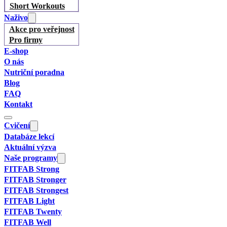
Short Workouts
Naživo
Akce pro veřejnost
Pro firmy
E-shop
O nás
Nutriční poradna
Blog
FAQ
Kontakt
Cvičení
Databáze lekcí
Aktuální výzva
Naše programy
FITFAB Strong
FITFAB Stronger
FITFAB Strongest
FITFAB Light
FITFAB Twenty
FITFAB Well