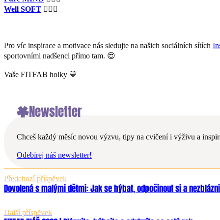
Well SOFT
🤸🏼‍♀️
Pro víc inspirace a motivace nás sledujte na našich sociálních sítích
In
sportovními nadšenci přímo tam. 😍
Vaše FITFAB holky 💛
Newsletter
Chceš každý měsíc novou výzvu, tipy na cvičení i výživu a inspira
Odebírej náš newsletter!
Předchozí příspěvek
Dovolená s malými dětmi: Jak se hýbat, odpočinout si a nezblázni
Další příspěvek