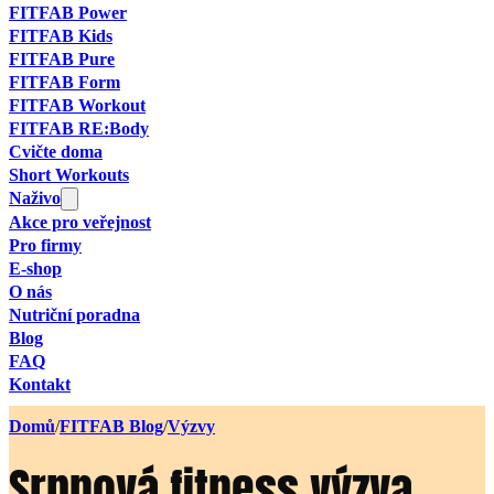
FITFAB Power
FITFAB Kids
FITFAB Pure
FITFAB Form
FITFAB Workout
FITFAB RE:Body
Cvičte doma
Short Workouts
Naživo
Akce pro veřejnost
Pro firmy
E-shop
O nás
Nutriční poradna
Blog
FAQ
Kontakt
Domů
/
FITFAB Blog
/
Výzvy
Srpnová fitness výzva