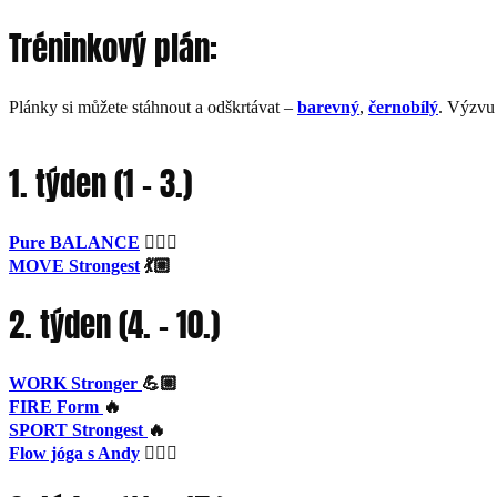
Tréninkový plán:
Plánky si můžete stáhnout a odškrtávat –
barevný
,
černobílý
. Výzvu
1. týden (1 – 3.)
Pure BALANCE
🧘🏼‍♀️
MOVE Strongest
💃🏼
2. týden (4. – 10.)
WORK Stronger
💪🏼
FIRE Form
🔥
SPORT Strongest
🔥
Flow jóga s Andy
🧘🏼‍♀️