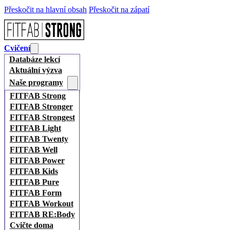
Přeskočit na hlavní obsah
Přeskočit na zápatí
Cvičení
Databáze lekcí
Aktuální výzva
Naše programy
FITFAB Strong
FITFAB Stronger
FITFAB Strongest
FITFAB Light
FITFAB Twenty
FITFAB Well
FITFAB Power
FITFAB Kids
FITFAB Pure
FITFAB Form
FITFAB Workout
FITFAB RE:Body
Cvičte doma