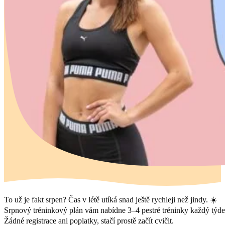
To už je fakt srpen? Čas v létě utíká snad ještě rychleji než jindy. ☀️
Srpnový tréninkový plán vám nabídne 3–4 pestré tréninky každý týden
Žádné registrace ani poplatky, stačí prostě začít cvičit.